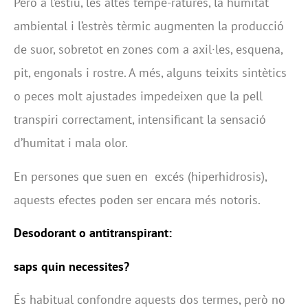
Però a l’estiu, les altes tempe-ratures, la humitat
ambiental i l’estrès tèrmic augmenten la producció
de suor, sobretot en zones com a axil·les, esquena,
pit, engonals i rostre. A més, alguns teixits sintètics
o peces molt ajustades impedeixen que la pell
transpiri correctament, intensificant la sensació
d’humitat i mala olor.
En persones que suen en excés (hiperhidrosis),
aquests efectes poden ser encara més notoris.
Desodorant o antitranspirant:
saps quin necessites?
És habitual confondre aquests dos termes, però no