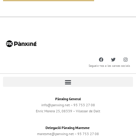
Segueix-nos a les xarxes socials
Pànxing General
info@panxing.net – 93 753 27 08
Enric Morera 25, 08339 – Vilassar de Dalt
Delegació Pànxing Maresme
maresme@panxing.net – 93 753 27 08