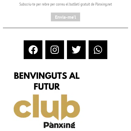
Subscriu-te per rebre per correu el butlletí gratuït de Pànxing.net​
Envia-me'l