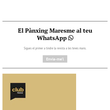
El Pànxing Maresme al teu
WhatsApp
Sigues el primer a tindre la revista a les teves mans.
Envia-me'l