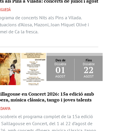
ts als Pins a Vilada: concerts de juliol i agost
RGUEDÀ
ograma de concerts Nits als Pins a Vilada.
tuacions d’Alosa, Mazoni, Joan Miquel Olivé i
mei de Ca la fresca.
Des de
Fins
Dissabte
Dissabte
01
22
agost
agost
illagouse en Concert 2026: 15a edició amb
era, música clàssica, tango i joves talents
RDANYA
scobreix el programa complet de la 15a edició
 Saillagouse en Concert, del 1 al 22 d’agost de
26, amb concerts d’òpera, música clàssica, tango