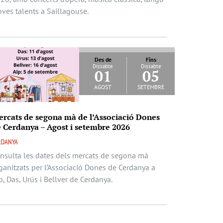
joves talents a Saillagouse.
Des de
Fins
Dissabte
Dissabte
01
05
agost
setembre
rcats de segona mà de l’Associació Dones
 Cerdanya – Agost i setembre 2026
RDANYA
nsulta les dates dels mercats de segona mà
ganitzats per l’Associació Dones de Cerdanya a
p, Das, Urús i Bellver de Cerdanya.