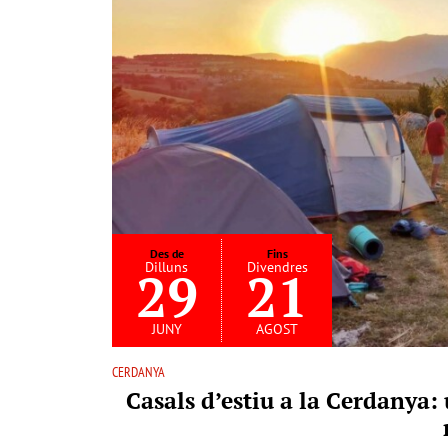
Des de
Fins
Dilluns
Divendres
29
21
juny
agost
CERDANYA
Casals d’estiu a la Cerdanya: