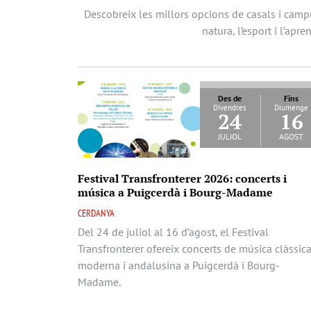
Descobreix les millors opcions de casals i campu
natura, l’esport i l’apr
Des de
Fins
Divendres
Diumenge
24
16
juliol
agost
Festival Transfronterer 2026: concerts i
música a Puigcerdà i Bourg-Madame
CERDANYA
Del 24 de juliol al 16 d’agost, el Festival
Transfronterer ofereix concerts de música clàssica
moderna i andalusina a Puigcerdà i Bourg-
Madame.