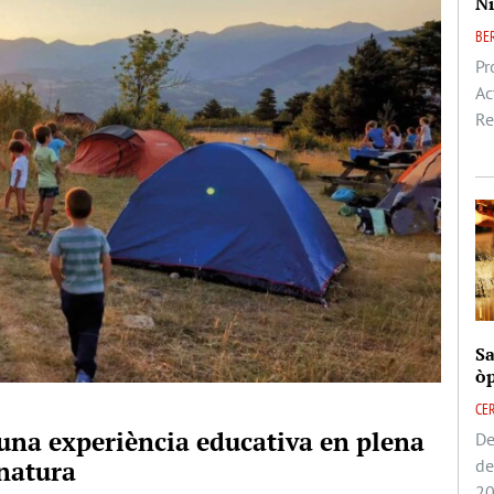
Ni
BE
Pr
Ac
Re
Sa
òp
CE
 una experiència educativa en plena
De
de
natura
20