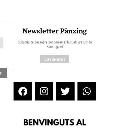
Newsletter Pànxing
Subscriu-te per rebre per correu el butlletí gratuït de
Pànxing.net​
Envia-me'l