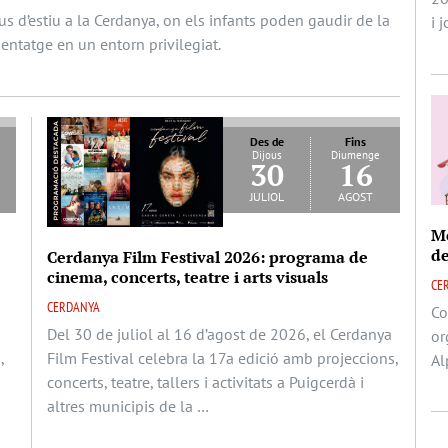
s d’estiu a la Cerdanya, on els infants poden gaudir de la
i 
enentatge en un entorn privilegiat.
Des de
Fins
Dijous
Diumenge
30
16
juliol
agost
Me
de
Cerdanya Film Festival 2026: programa de
cinema, concerts, teatre i arts visuals
CE
CERDANYA
Co
Del 30 de juliol al 16 d’agost de 2026, el Cerdanya
or
,
Film Festival celebra la 17a edició amb projeccions,
Al
concerts, teatre, tallers i activitats a Puigcerdà i
altres municipis de la …