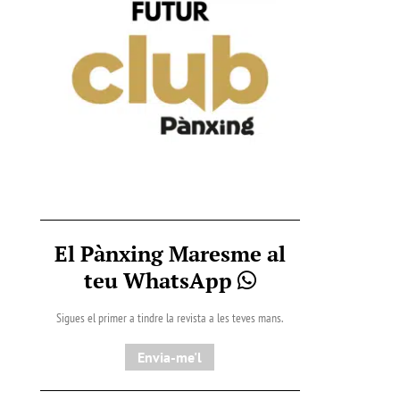
El Pànxing Maresme al
teu WhatsApp
Sigues el primer a tindre la revista a les teves mans.
Envia-me'l