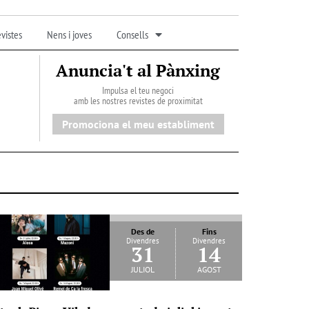
vistes
Nens i joves
Consells
Anuncia't al Pànxing
Impulsa el teu negoci
amb les nostres revistes de proximitat
Promociona el meu establiment
Des de
Fins
Divendres
Divendres
31
14
juliol
agost