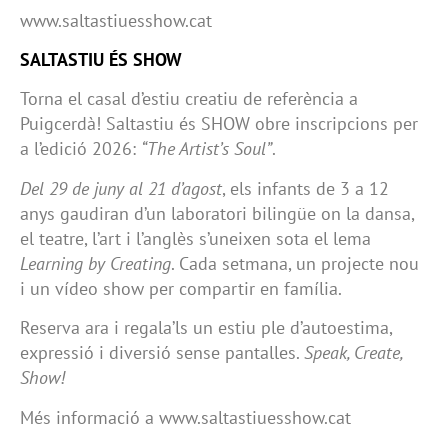
www.saltastiuesshow.cat
SALTASTIU ÉS SHOW
Torna el casal d’estiu creatiu de referència a
Puigcerdà! Saltastiu és SHOW obre inscripcions per
a l’edició 2026:
“The Artist’s Soul”
.
Del 29 de juny al 21 d’agost
, els infants de 3 a 12
anys gaudiran d’un laboratori bilingüe on la dansa,
el teatre, l’art i l’anglès s’uneixen sota el lema
Learning by Creating
. Cada setmana, un projecte nou
i un vídeo show per compartir en família.
Reserva ara i regala’ls un estiu ple d’autoestima,
expressió i diversió sense pantalles.
Speak, Create,
Show!
Més informació a www.saltastiuesshow.cat