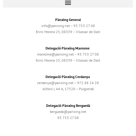
Pànxing General
info@panxing.net – 93 753 27 08
Enric Morera 25, 08339 – Vilassar de Dalt
Delegació Pànxing Maresme
maresme@panxing.net – 93 753 27 08
Enric Morera 25, 08339 – Vilassar de Dalt
Delegació Pànxing Cerdanya
cerdanya@panxing.net – 972 88 24 28
Alfons I, 44 A, 17520 – Puigcerdà
Delegació Pànxing Berguedà
bergueda@panxing.net
93 753 27 08