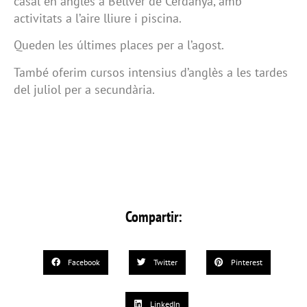
casal en anglès a Bellver de Cerdanya, amb
activitats a l’aire lliure i piscina.
Queden les últimes places per a l’agost.
També oferim cursos intensius d’anglès a les tardes
del juliol per a secundària.
Compartir:
Facebook
Twitter
Pinterest
LinkedIn