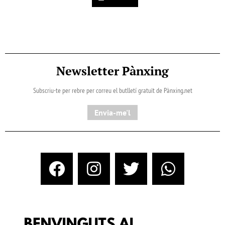
Newsletter Pànxing
Subscriu-te per rebre per correu el butlletí gratuït de Pànxing.net​
Envia-me'l