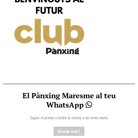
El Pànxing Maresme al teu
WhatsApp
Sigues el primer a tindre la revista a les teves mans.
Envia-me'l