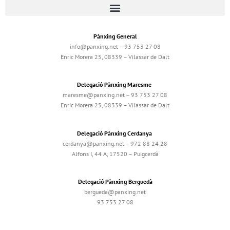
Pànxing General
info@panxing.net – 93 753 27 08
Enric Morera 25, 08339 – Vilassar de Dalt
Delegació Pànxing Maresme
maresme@panxing.net – 93 753 27 08
Enric Morera 25, 08339 – Vilassar de Dalt
Delegació Pànxing Cerdanya
cerdanya@panxing.net – 972 88 24 28
Alfons I, 44 A, 17520 – Puigcerdà
Delegació Pànxing Berguedà
bergueda@panxing.net
93 753 27 08