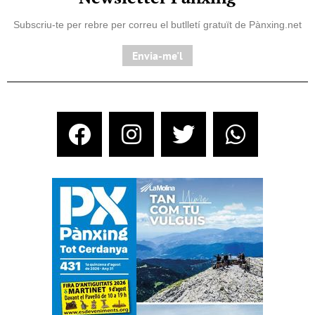
Subscriu-te per rebre per correu el butlletí gratuït de Pànxing.net​
Envia-me'l