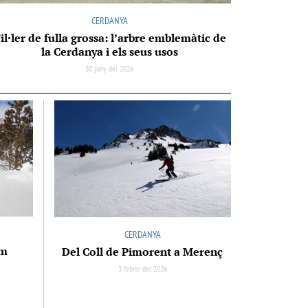
CERDANYA
il·ler de fulla grossa: l’arbre emblemàtic de
la Cerdanya i els seus usos
30 juny del 2026
CERDANYA
 m
Del Coll de Pimorent a Merenç
3 febrer del 2026