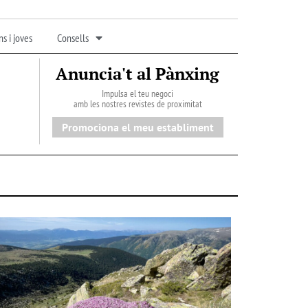
s i joves
Consells
Anuncia't al Pànxing
Impulsa el teu negoci
amb les nostres revistes de proximitat
Promociona el meu establiment