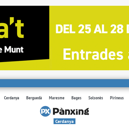
Cerdanya
Berguedà
Maresme
Bages
Solsonès
Pirineus
Cerdanya