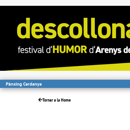
Pànxing Cerdanya
Tornar a la Home