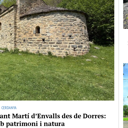
CERDANYA
Sant Martí d’Envalls des de Dorres:
b patrimoni i natura