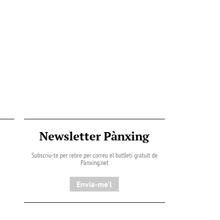
Newsletter Pànxing
Subscriu-te per rebre per correu el butlletí gratuït de
Pànxing.net​
Envia-me'l