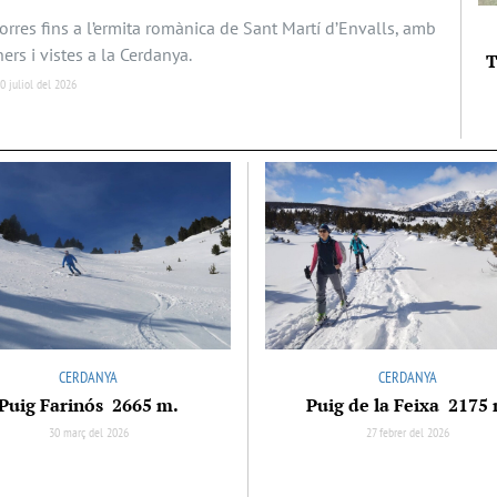
orres fins a l’ermita romànica de Sant Martí d’Envalls, amb
ers i vistes a la Cerdanya.
T
0 juliol del 2026
CERDANYA
CERDANYA
Puig Farinós 2665 m.
Puig de la Feixa 2175
30 març del 2026
27 febrer del 2026