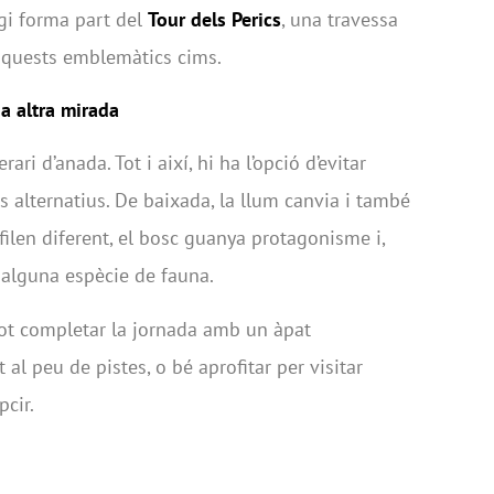
ugi forma part del
Tour dels Perics
, una travessa
’aquests emblemàtics cims.
a altra mirada
rari d’anada. Tot i així, hi ha l’opció d’evitar
ts alternatius. De baixada, la llum canvia i també
rfilen diferent, el bosc guanya protagonisme i,
 alguna espècie de fauna.
pot completar la jornada amb un àpat
at al peu de pistes, o bé aprofitar per visitar
cir.