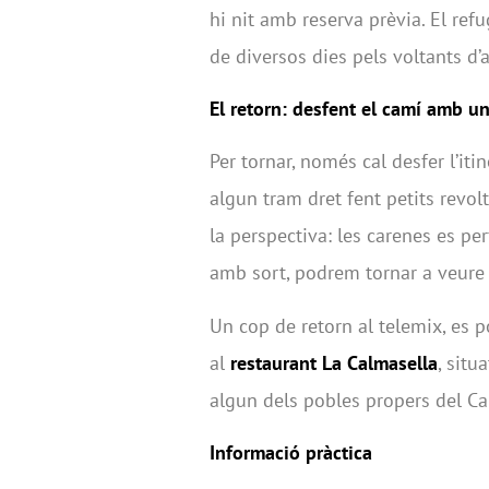
hi nit amb reserva prèvia. El ref
de diversos dies pels voltants d
El retorn: desfent el camí amb un
Per tornar, només cal desfer l’itine
algun tram dret fent petits revol
la perspectiva: les carenes es pe
amb sort, podrem tornar a veure
Un cop de retorn al telemix, es 
al
restaurant La Calmasella
, situ
algun dels pobles propers del Cap
Informació pràctica