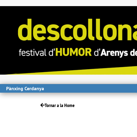
Pànxing Cerdanya
Tornar a la Home