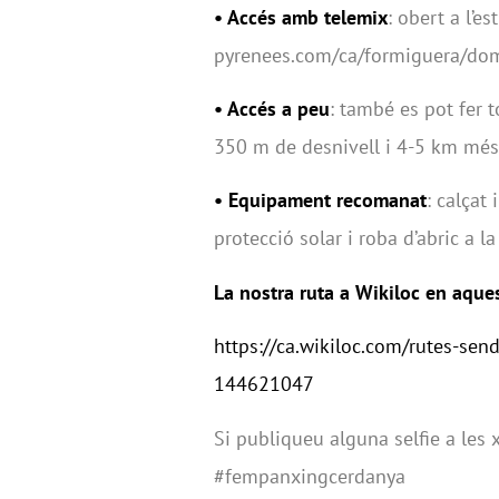
•
Accés amb telemix
: obert a l’es
pyrenees.com/ca/formiguera/dom
•
Accés a peu
: també es pot fer t
350 m de desnivell i 4-5 km més
•
Equipament recomanat
: calçat
protecció solar i roba d’abric a l
La nostra ruta a Wikiloc en aques
https://ca.wikiloc.com/rutes-sen
144621047
Si publiqueu alguna selfie a les
#fempanxingcerdanya