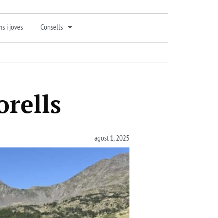
s i joves
Consells
orells
agost 1, 2025