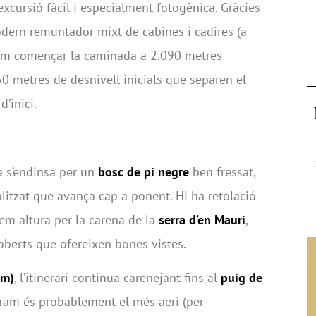
cursió fàcil i especialment fotogènica. Gràcies
dern remuntador mixt de cabines i cadires (a
dem començar la caminada a 2.090 metres
350 metres de desnivell inicials que separen el
’inici.
ta s’endinsa per un
bosc de pi negre
ben fressat,
alitzat que avança cap a ponent. Hi ha retolació
yem altura per la carena de la
serra d
’
en Mauri
,
’oberts que ofereixen bones vistes.
 m)
, l’itinerari continua carenejant fins al
puig de
tram és probablement el més aeri (per