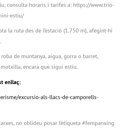
tiu, consulta horaris i tarifes a: https://www.trio-
ini-estiu/
ota la ruta des de l’estació (1.750 m), afegint-hi
.
 i roba de muntanya, aigua, gorra o barret,
a motxilla, encara que sigui estiu.
t enllaç:
derisme/excursio-als-llacs-de-camporells-
 xarxes, no oblideu posar l’etiqueta #fempanxing