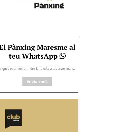
El Pànxing Maresme al
teu WhatsApp
Sigues el primer a tindre la revista a les teves mans.
Envia-me'l