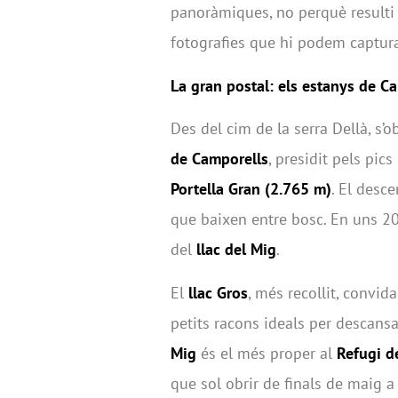
panoràmiques, no perquè resulti 
fotografies que hi podem captura
La gran postal: els estanys de C
Des del cim de la serra Dellà, s’o
de Camporells
, presidit pels pics
Portella Gran (2.765 m)
. El desc
que baixen entre bosc. En uns 20 
del
llac del Mig
.
El
llac Gros
, més recollit, convid
petits racons ideals per descansar
Mig
és el més proper al
Refugi d
que sol obrir de finals de maig a f