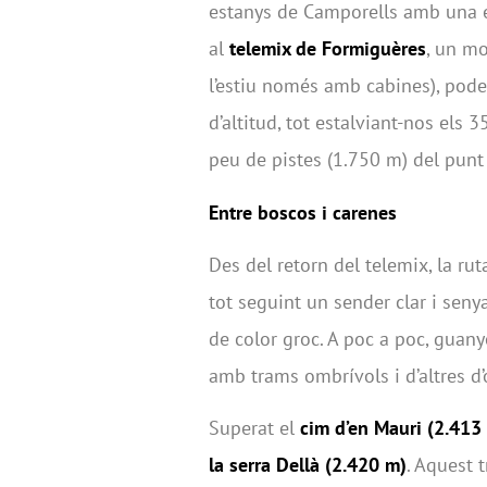
estanys de Camporells amb una ex
al
telemix de Formiguères
, un mo
l’estiu només amb cabines), po
d’altitud, tot estalviant-nos els 
peu de pistes (1.750 m) del punt d
Entre boscos i carenes
Des del retorn del telemix, la ru
tot seguint un sender clar i seny
de color groc. A poc a poc, guan
amb trams ombrívols i d’altres d
Superat el
cim d
’
en Mauri (2.413
la serra Dellà (2.420 m)
. Aquest 