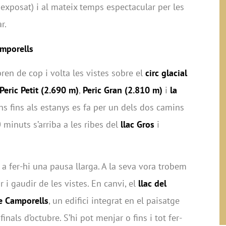
exposat) i al mateix temps espectacular per les
r.
amporells
bren de cop i volta les vistes sobre el
circ glacial
Peric Petit (2.690 m)
,
Peric Gran (2.810 m)
i
la
ens fins als estanys es fa per un dels dos camins
minuts s’arriba a les ribes del
llac Gros
i
a a fer-hi una pausa llarga. A la seva vora trobem
 i gaudir de les vistes. En canvi, el
llac del
e Camporells
, un edifici integrat en el paisatge
inals d’octubre. S’hi pot menjar o fins i tot fer-