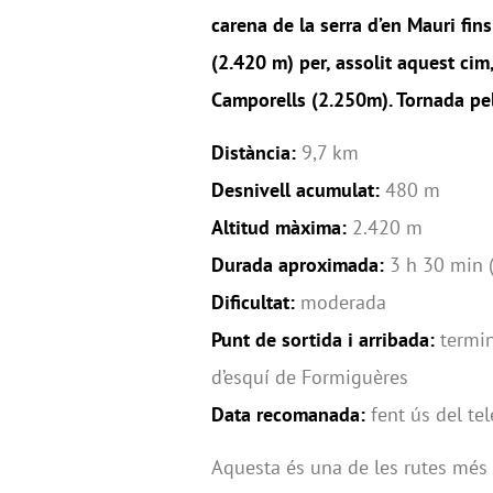
carena de la serra d
’
en Mauri fin
(2.420 m) per, assolit aquest cim, 
Camporells (2.250m). Tornada pel
Distància:
9,7 km
Desnivell acumulat:
480 m
Altitud màxima:
2.420 m
Durada aproximada:
3 h 30 min (
Dificultat:
moderada
Punt de sortida i arribada:
termin
d’esquí de Formiguères
Data recomanada:
fent ús del tel
Aquesta és una de les rutes més 