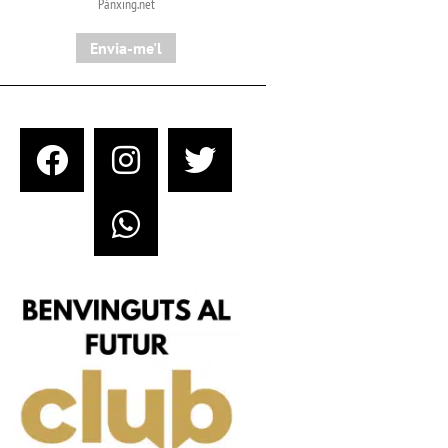
Pànxing.net​
Envia-me'l