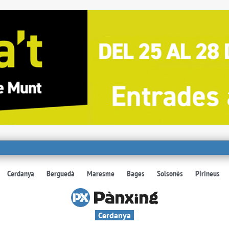
Cerdanya
Berguedà
Maresme
Bages
Solsonès
Pirineus
Cerdanya