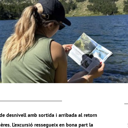
e desnivell amb sortida i arribada al retorn
u
è
res. L
’
excursió ressegueix en bona part la