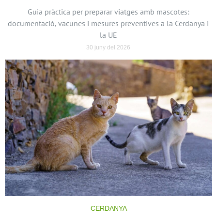
Guia pràctica per preparar viatges amb mascotes:
documentació, vacunes i mesures preventives a la Cerdanya i
la UE
30 juny del 2026
CERDANYA