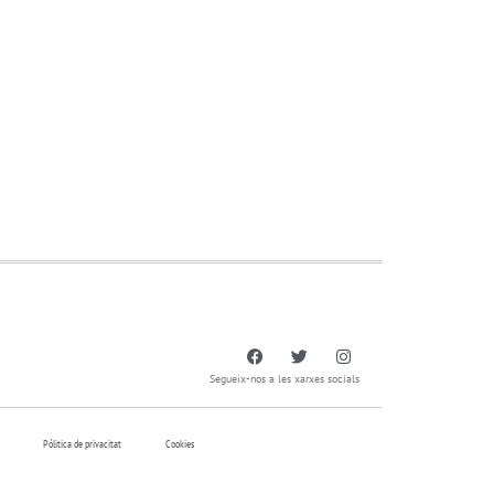
Segueix-nos a les xarxes socials
Pólitica de privacitat
Cookies