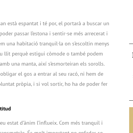
an està espantat i té por, el portarà a buscar un
poder passar l’estona i sentir-se més arrecerat i
em una habitació tranquil·la on s’escoltin menys
seu llit perquè estigui còmode o també podem
amb una manta, així s’esmorteiran els sorolls.
bligar el gos a entrar al seu racó, ni hem de
luntat pròpia, i si vol sortir, ho ha de poder fer
titud
 teu estat d’ànim l’influeix. Com més tranquil i
 transmetràs. És molt important no enfadar-se