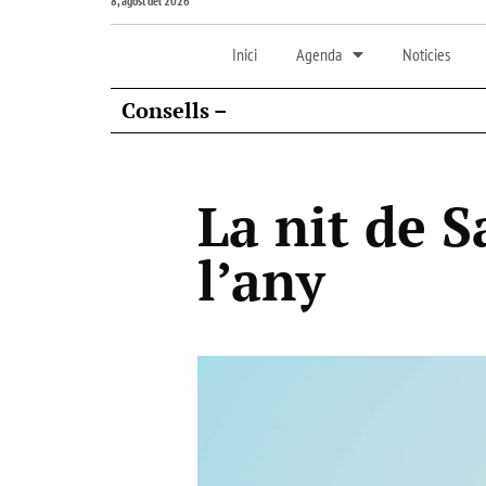
8, agost del 2026
Inici
Agenda
Noticies
Consells –
La nit de S
l’any