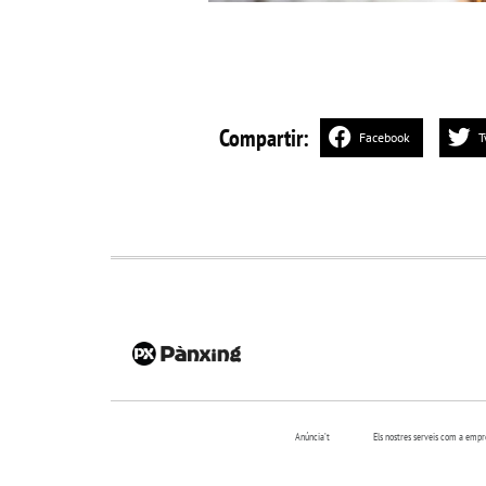
Compartir:
Facebook
T
Anúncia’t
Els nostres serveis com a emp