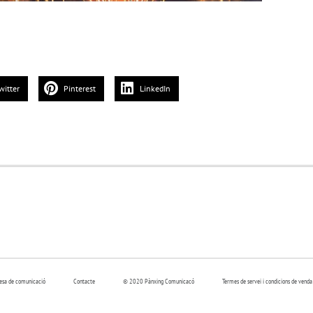
witter
Pinterest
LinkedIn
resa de comunicació
Contacte
© 2020 Pànxing Comunicacó
Termes de servei i condicions de venda