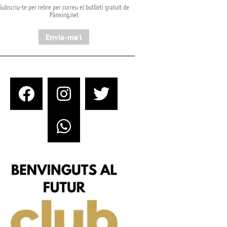
Subscriu-te per rebre per correu el butlletí gratuït de
Pànxing.net​
Envia-me'l