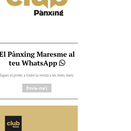
El Pànxing Maresme al
teu WhatsApp
Sigues el primer a tindre la revista a les teves mans.
Envia-me'l