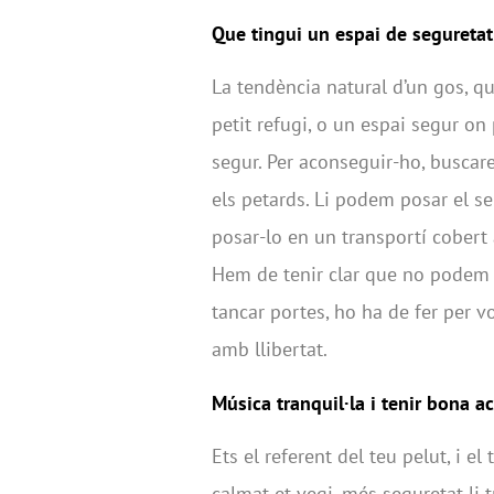
Que tingui un espai de seguretat
La tendència natural d’un gos, qu
petit refugi, o un espai segur on 
segur. Per aconseguir-ho, buscar
els petards. Li podem posar el 
posar-lo en un transportí cobert 
Hem de tenir clar que no podem o
tancar portes, ho ha de fer per vo
amb llibertat.
Música tranquil·la i tenir bona ac
Ets el referent del teu pelut, i el
calmat et vegi, més seguretat li