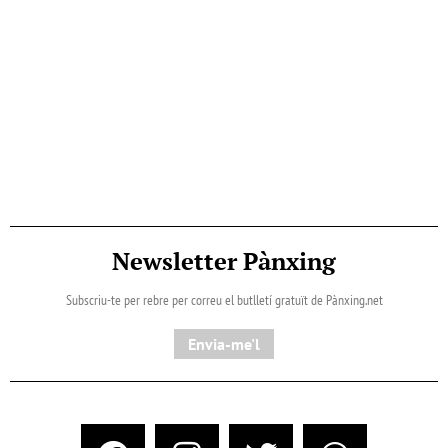
Newsletter Pànxing
Subscriu-te per rebre per correu el butlletí gratuït de Pànxing.net​
Envia-me'l