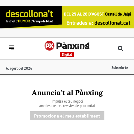
Digital
Subscriu-te
6, agost del 2026
Anuncia't al Pànxing
Impulsa el teu negoci
amb les nostres revistes de proximitat
Promociona el meu establiment