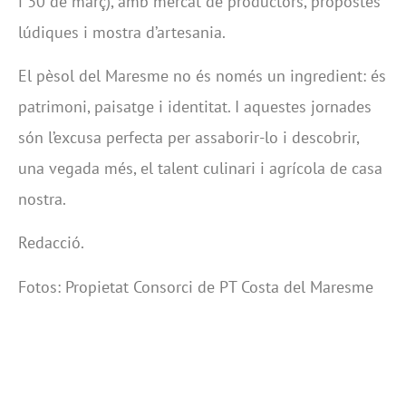
i 30 de març), amb mercat de productors, propostes
lúdiques i mostra d’artesania.
El pèsol del Maresme no és només un ingredient: és
patrimoni, paisatge i identitat. I aquestes jornades
són l’excusa perfecta per assaborir-lo i descobrir,
una vegada més, el talent culinari i agrícola de casa
nostra.
Redacció.
Fotos: Propietat Consorci de PT Costa del Maresme