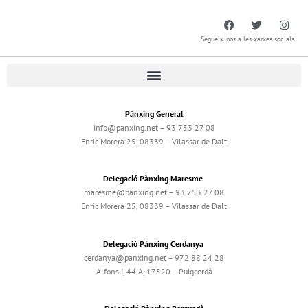
Segueix-nos a les xarxes socials
Pànxing General
info@panxing.net – 93 753 27 08
Enric Morera 25, 08339 – Vilassar de Dalt
Delegació Pànxing Maresme
maresme@panxing.net – 93 753 27 08
Enric Morera 25, 08339 – Vilassar de Dalt
Delegació Pànxing Cerdanya
cerdanya@panxing.net – 972 88 24 28
Alfons I, 44 A, 17520 – Puigcerdà