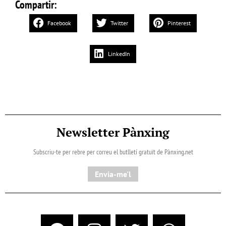
Compartir:
Facebook
Twitter
Pinterest
LinkedIn
Newsletter Pànxing
Subscriu-te per rebre per correu el butlletí gratuït de Pànxing.net​
Envia-me'l