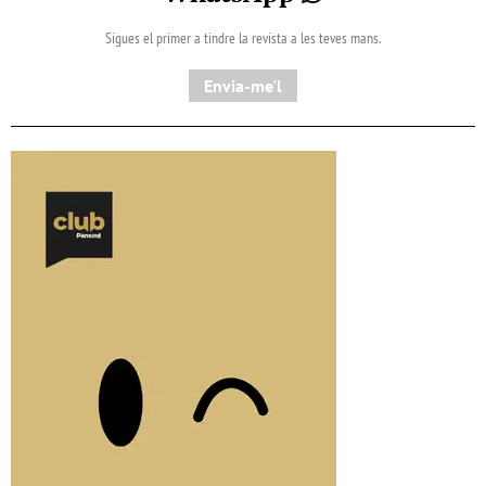
Sigues el primer a tindre la revista a les teves mans.
Envia-me'l