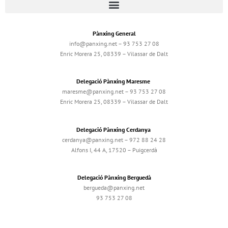
Pànxing General
info@panxing.net – 93 753 27 08
Enric Morera 25, 08339 – Vilassar de Dalt
Delegació Pànxing Maresme
maresme@panxing.net – 93 753 27 08
Enric Morera 25, 08339 – Vilassar de Dalt
Delegació Pànxing Cerdanya
cerdanya@panxing.net – 972 88 24 28
Alfons I, 44 A, 17520 – Puigcerdà
Delegació Pànxing Berguedà
bergueda@panxing.net
93 753 27 08