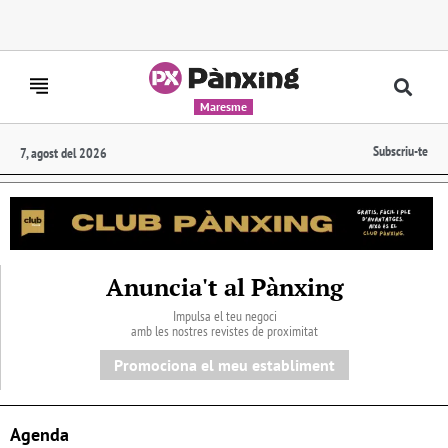
Maresme
Subscriu-te
7, agost del 2026
Anuncia't al Pànxing
Impulsa el teu negoci
amb les nostres revistes de proximitat
Promociona el meu establiment
Agenda