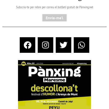
Subscriu-te per rebre per correu el butlletí gratuït de Pànxing.net​
Envia-me'l