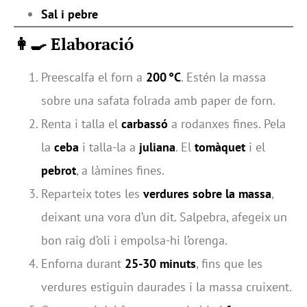
Sal i pebre
👩‍🍳 Elaboració
Preescalfa el forn a
200 °C
. Estén la massa
sobre una safata folrada amb paper de forn.
Renta i talla el
carbassó
a rodanxes fines. Pela
la
ceba
i talla-la a
juliana
. El
tomàquet
i el
pebrot
, a làmines fines.
Reparteix totes les
verdures sobre la massa
,
deixant una vora d’un dit. Salpebra, afegeix un
bon raig d’oli i empolsa-hi l’orenga.
Enforna durant
25-30 minuts
, fins que les
verdures estiguin daurades i la massa cruixent.