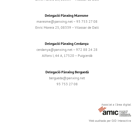
Delegació Pànxing Maresme
maresme@panxing.net – 93 753 27 08
Enric Morera 25, 08339 – Vilassar de Dalt
Delegació Pànxing Cerdanya
cerdanya@panxing.net – 972 88 24 28
Alfons I, 44 A, 17520 – Puigcerdà
Delegació Pànxing Berguedà
bergueda@panxing.net
93 753 27 08
Associat a l'àrea digital
Web auditada per OJD Interactive