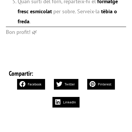
Quan surti del forn, reparteix-hi el
formatge
fresc esmicolat
per sobre. Serveix-la
tèbia o
freda
.
Bon profit! 🌿
Compartir:
Facebook
Twitter
Pinterest
LinkedIn