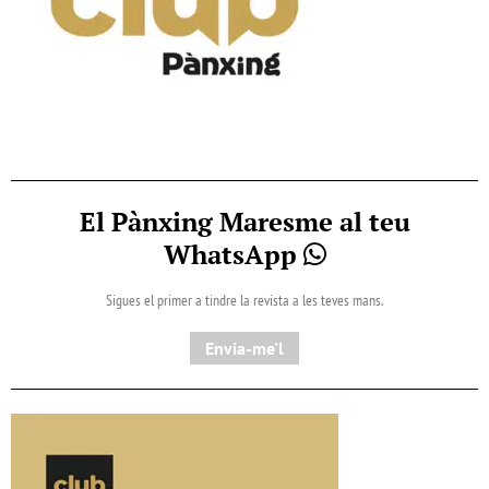
El Pànxing Maresme al teu
WhatsApp
Sigues el primer a tindre la revista a les teves mans.
Envia-me'l