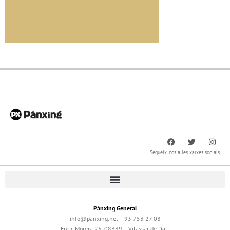
Segueix-nos a les xarxes socials
Pànxing General
info@panxing.net – 93 753 27 08
Enric Morera 25, 08339 – Vilassar de Dalt