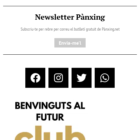
Newsletter Pànxing
Subscriu-te per rebre per correu el butlletí gratuït de Pànxing.net​
Envia-me'l