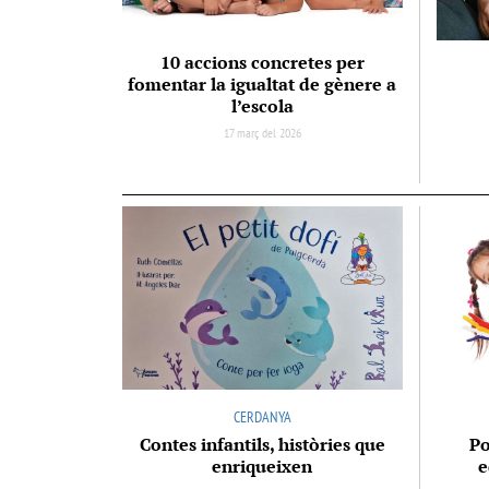
10 accions concretes per
fomentar la igualtat de gènere a
l’escola
17 març del 2026
CERDANYA
Contes infantils, històries que
Po
enriqueixen
e