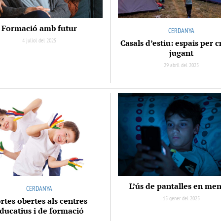
Formació amb futur
CERDANYA
4 juliol del 2025
Casals d’estiu: espais per c
jugant
29 abril del 2025
L’ús de pantalles en me
CERDANYA
15 gener del 2025
rtes obertes als centres
ducatius i de formació