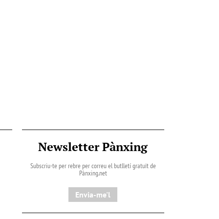
Newsletter Pànxing
Subscriu-te per rebre per correu el butlletí gratuït de
Pànxing.net​
Envia-me'l