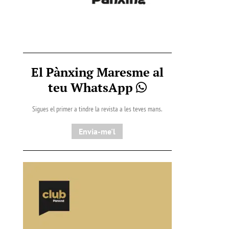
El Pànxing Maresme al
teu WhatsApp
Sigues el primer a tindre la revista a les teves mans.
Envia-me'l