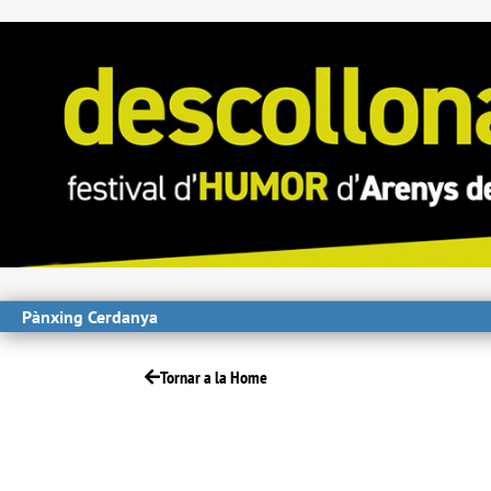
Pànxing Cerdanya
Tornar a la Home