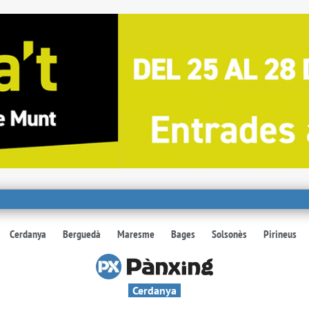
Cerdanya
Berguedà
Maresme
Bages
Solsonès
Pirineus
Cerdanya