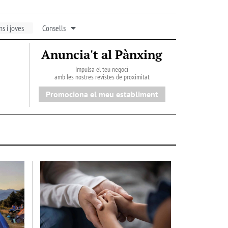
s i joves
Consells
Anuncia't al Pànxing
Impulsa el teu negoci
amb les nostres revistes de proximitat
Promociona el meu establiment