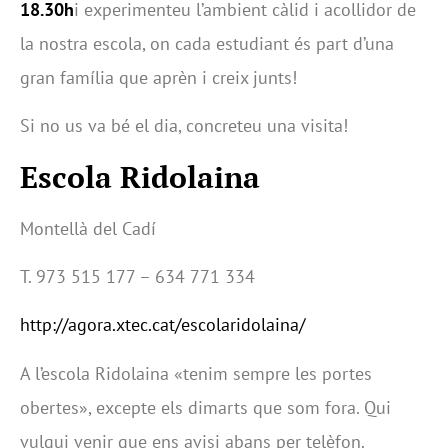
18.30h
i experimenteu l’ambient càlid i acollidor de
la nostra escola, on cada estudiant és part d’una
gran família que aprèn i creix junts!
Si no us va bé el dia, concreteu una visita!
Escola Ridolaina
Montellà del Cadí
T. 973 515 177 – 634 771 334
http://agora.xtec.cat/escolaridolaina/
A l’escola Ridolaina «tenim sempre les portes
obertes», excepte els dimarts que som fora. Qui
vulgui venir que ens avisi abans per telèfon.