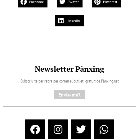
Facebook
Twitter
Pinterest
LinkedIn
Newsletter Pànxing
Subscriu-te per rebre per correu el butlletí gratuït de Pànxing.net​
Envia-me'l