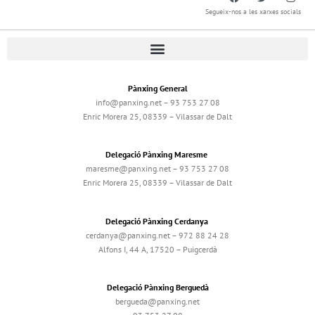
Segueix-nos a les xarxes socials
Pànxing General
info@panxing.net – 93 753 27 08
Enric Morera 25, 08339 – Vilassar de Dalt
Delegació Pànxing Maresme
maresme@panxing.net – 93 753 27 08
Enric Morera 25, 08339 – Vilassar de Dalt
Delegació Pànxing Cerdanya
cerdanya@panxing.net – 972 88 24 28
Alfons I, 44 A, 17520 – Puigcerdà
Delegació Pànxing Berguedà
bergueda@panxing.net