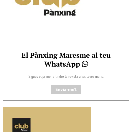
El Pànxing Maresme al teu
WhatsApp
Sigues el primer a tindre la revista a les teves mans.
Envia-me'l