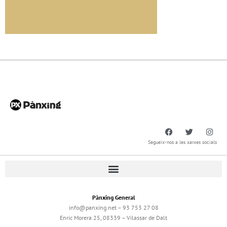
Segueix-nos a les xarxes socials
Pànxing General
info@panxing.net – 93 753 27 08
Enric Morera 25, 08339 – Vilassar de Dalt