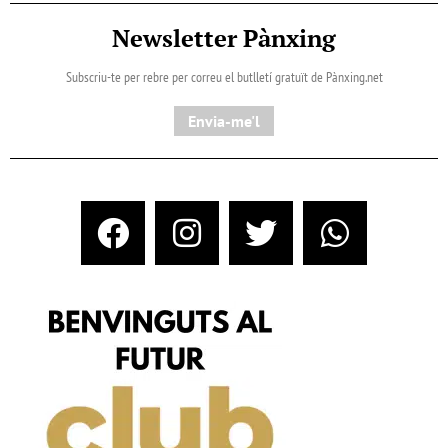
Newsletter Pànxing
Subscriu-te per rebre per correu el butlletí gratuït de Pànxing.net​
Envia-me'l