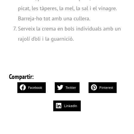
picat, les tàperes, la mel, la sal i el vinagre.
Barreja-ho tot amb una cullera.
Serveix la crema en bols individuals amb un
rajolí d’oli i la guarnició.
Compartir:
Facebook
Twitter
Pinterest
LinkedIn