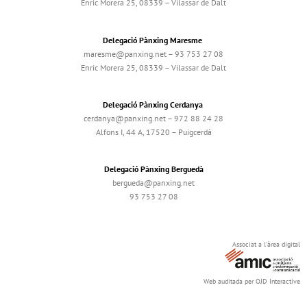
Enric Morera 25, 08339 – Vilassar de Dalt
Delegació Pànxing Maresme
maresme@panxing.net – 93 753 27 08
Enric Morera 25, 08339 – Vilassar de Dalt
Delegació Pànxing Cerdanya
cerdanya@panxing.net – 972 88 24 28
Alfons I, 44 A, 17520 – Puigcerdà
Delegació Pànxing Berguedà
bergueda@panxing.net
93 753 27 08
Associat a l'àrea digital
Web auditada per OJD Interactive