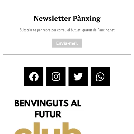
Newsletter Pànxing
Subscriu-te per rebre per correu el butlletí gratuït de Pànxing.net​
Envia-me'l