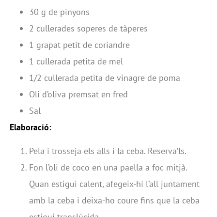
30 g de pinyons
2 cullerades soperes de tàperes
1 grapat petit de coriandre
1 cullerada petita de mel
1/2 cullerada petita de vinagre de poma
Oli d’oliva premsat en fred
Sal
Elaboració:
Pela i trosseja els alls i la ceba. Reserva’ls.
Fon l’oli de coco en una paella a foc mitjà.
Quan estigui calent, afegeix-hi l’all juntament
amb la ceba i deixa-ho coure fins que la ceba
estigui translúcida.