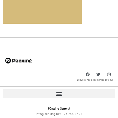
Segueix-nos a les xarxes socials
Pànxing General
info@panxing.net – 93 753 27 08