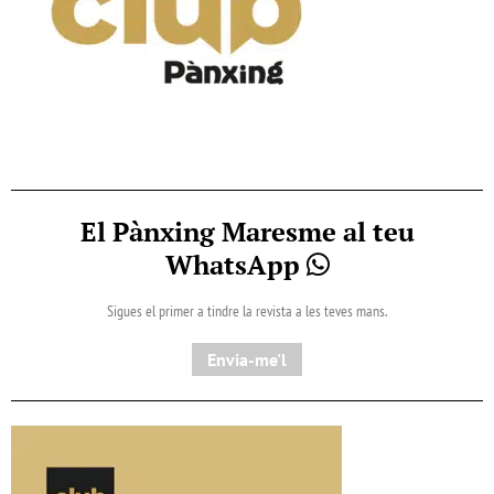
El Pànxing Maresme al teu
WhatsApp
Sigues el primer a tindre la revista a les teves mans.
Envia-me'l