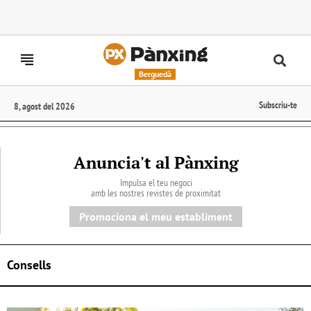
Berguedà
Subscriu-te
8, agost del 2026
Anuncia't al Pànxing
Impulsa el teu negoci
amb les nostres revistes de proximitat
Promociona el meu establiment
Consells