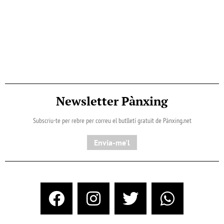
Newsletter Pànxing
Subscriu-te per rebre per correu el butlletí gratuït de Pànxing.net​
Envia-me'l