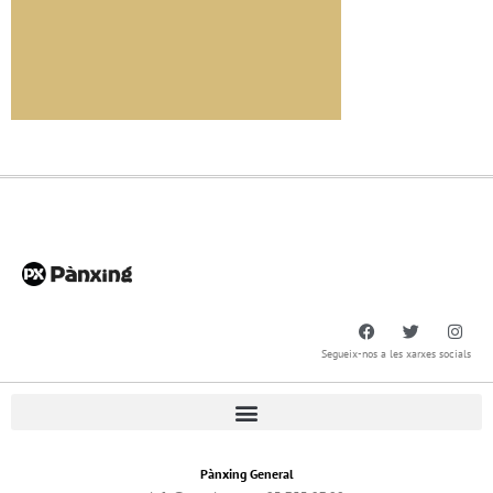
Segueix-nos a les xarxes socials
Pànxing General