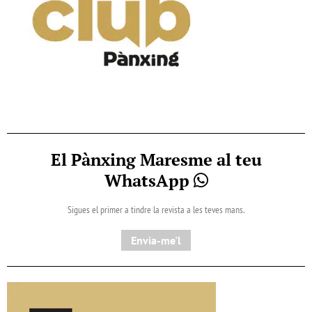
El Pànxing Maresme al teu
WhatsApp
Sigues el primer a tindre la revista a les teves mans.
Envia-me'l