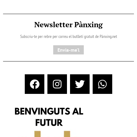
Newsletter Pànxing
Subscriu-te per rebre per correu el butlletí gratuït de Pànxing.net​
Envia-me'l