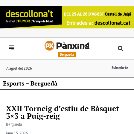
Berguedà
Subscriu-te
7, agost del 2026
Esports – Berguedà
XXII Torneig d’estiu de Bàsquet
3×3 a Puig-reig
Berguedà
juny 15, 2026