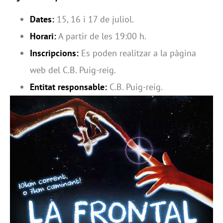
Dates:
15, 16 i 17 de juliol.
Horari:
A partir de les 19:00 h.
Inscripcions:
Es poden realitzar a la pàgina
web del C.B. Puig-reig.
Entitat responsable:
C.B. Puig-reig.