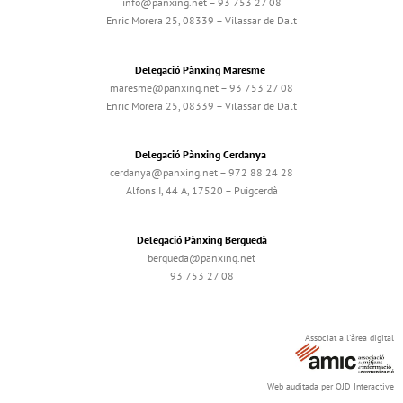
info@panxing.net – 93 753 27 08
Enric Morera 25, 08339 – Vilassar de Dalt
Delegació Pànxing Maresme
maresme@panxing.net – 93 753 27 08
Enric Morera 25, 08339 – Vilassar de Dalt
Delegació Pànxing Cerdanya
cerdanya@panxing.net – 972 88 24 28
Alfons I, 44 A, 17520 – Puigcerdà
Delegació Pànxing Berguedà
bergueda@panxing.net
93 753 27 08
Associat a l'àrea digital
Web auditada per OJD Interactive