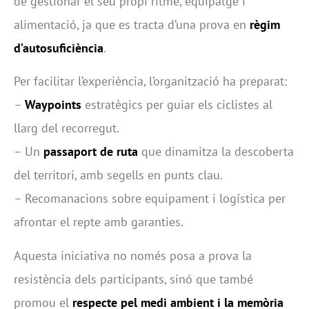
de gestionar el seu propi ritme, equipatge i
alimentació, ja que es tracta d’una prova en
règim
d’autosuficiència
.
Per facilitar l’experiència, l’organització ha preparat:
–
Waypoints
estratègics per guiar els ciclistes al
llarg del recorregut.
– Un
passaport de ruta
que dinamitza la descoberta
del territori, amb segells en punts clau.
– Recomanacions sobre equipament i logística per
afrontar el repte amb garanties.
Aquesta iniciativa no només posa a prova la
resistència dels participants, sinó que també
promou el
respecte pel medi ambient i la memòria