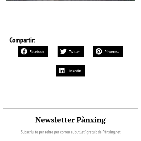
Compartir:
Facebook
Twitter
Pinterest
LinkedIn
Newsletter Pànxing
Subscriu-te per rebre per correu el butlletí gratuït de Pànxing.net​