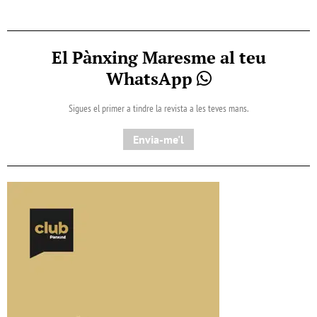
El Pànxing Maresme al teu
WhatsApp
Sigues el primer a tindre la revista a les teves mans.
Envia-me'l