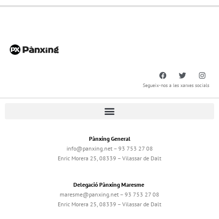
Segueix-nos a les xarxes socials
Pànxing General
info@panxing.net – 93 753 27 08
Enric Morera 25, 08339 – Vilassar de Dalt
Delegació Pànxing Maresme
maresme@panxing.net – 93 753 27 08
Enric Morera 25, 08339 – Vilassar de Dalt