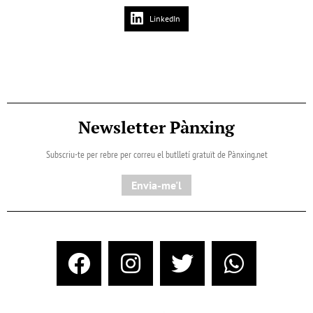
LinkedIn
Newsletter Pànxing
Subscriu-te per rebre per correu el butlletí gratuït de Pànxing.net​
Envia-me'l