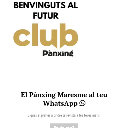
El Pànxing Maresme al teu
WhatsApp
Sigues el primer a tindre la revista a les teves mans.
Envia-me'l