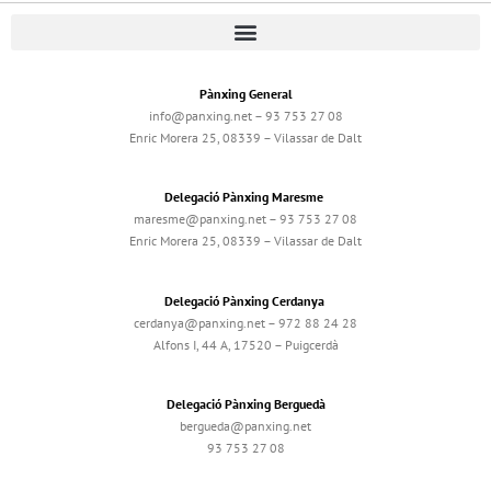
Pànxing General
info@panxing.net – 93 753 27 08
Enric Morera 25, 08339 – Vilassar de Dalt
Delegació Pànxing Maresme
maresme@panxing.net – 93 753 27 08
Enric Morera 25, 08339 – Vilassar de Dalt
Delegació Pànxing Cerdanya
cerdanya@panxing.net – 972 88 24 28
Alfons I, 44 A, 17520 – Puigcerdà
Delegació Pànxing Berguedà
bergueda@panxing.net
93 753 27 08