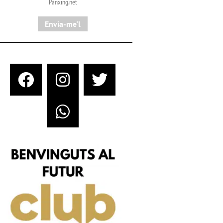
Pànxing.net​
Envia-me'l