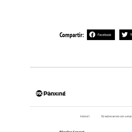
Compartir:
Facebook
T
Anúncia’t
Els nostres serveis com a emp
Pànxing General