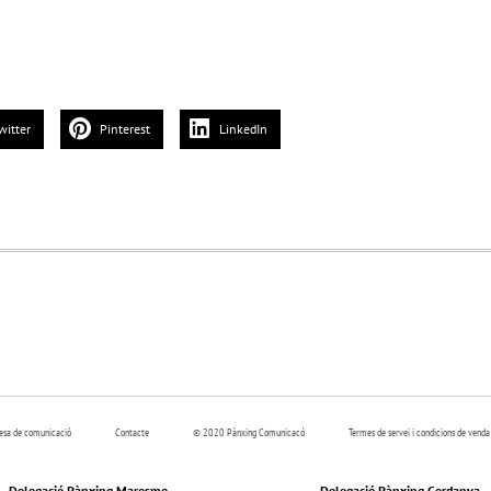
witter
Pinterest
LinkedIn
resa de comunicació
Contacte
© 2020 Pànxing Comunicacó
Termes de servei i condicions de venda
Delegació Pànxing Maresme
Delegació Pànxing Cerdanya