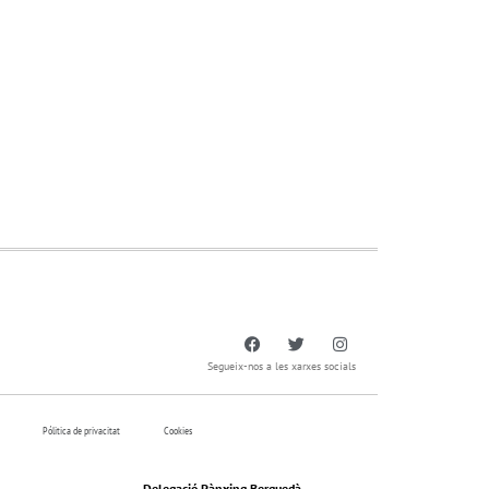
Segueix-nos a les xarxes socials
Pólitica de privacitat
Cookies
Delegació Pànxing Berguedà