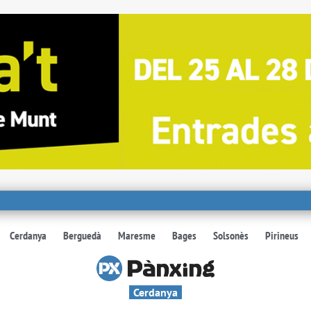
Cerdanya
Berguedà
Maresme
Bages
Solsonès
Pirineus
Cerdanya