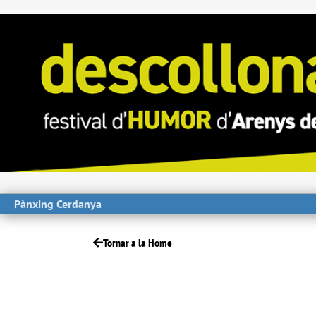
Pànxing Cerdanya
Tornar a la Home