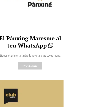
El Pànxing Maresme al
teu WhatsApp
Sigues el primer a tindre la revista a les teves mans.
Envia-me'l