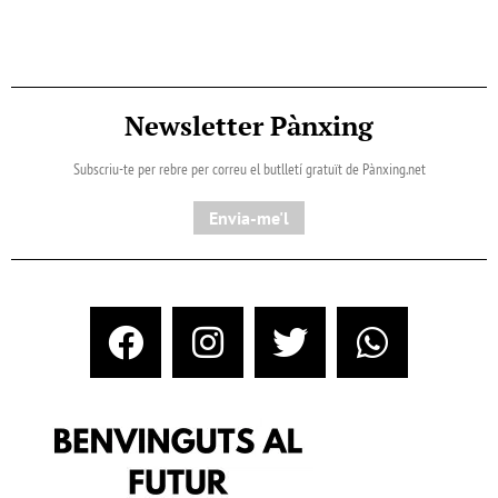
Newsletter Pànxing
Subscriu-te per rebre per correu el butlletí gratuït de Pànxing.net​
Envia-me'l