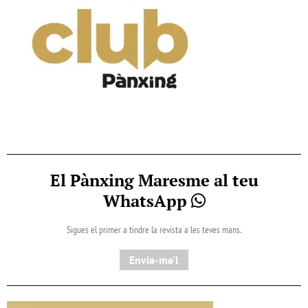
El Pànxing Maresme al teu
WhatsApp
Sigues el primer a tindre la revista a les teves mans.
Envia-me'l