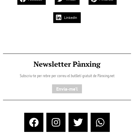
LinkedIn
Newsletter Pànxing
Subscriu-te per rebre per correu el butlletí gratuït de Pànxing.net​
Envia-me'l