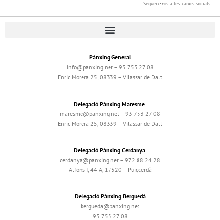
Segueix-nos a les xarxes socials
Pànxing General
info@panxing.net – 93 753 27 08
Enric Morera 25, 08339 – Vilassar de Dalt
Delegació Pànxing Maresme
maresme@panxing.net – 93 753 27 08
Enric Morera 25, 08339 – Vilassar de Dalt
Delegació Pànxing Cerdanya
cerdanya@panxing.net – 972 88 24 28
Alfons I, 44 A, 17520 – Puigcerdà
Delegació Pànxing Berguedà
bergueda@panxing.net
93 753 27 08