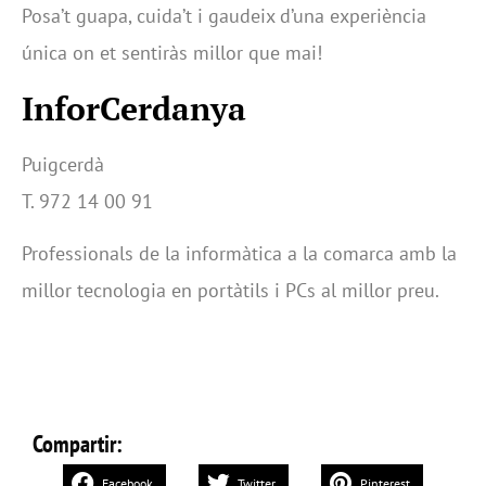
Posa’t guapa, cuida’t i gaudeix d’una experiència
única on et sentiràs millor que mai!
InforCerdanya
Puigcerdà
T. 972 14 00 91
Professionals de la informàtica a la comarca amb la
millor tecnologia en portàtils i PCs al millor preu.
Compartir:
Facebook
Twitter
Pinterest