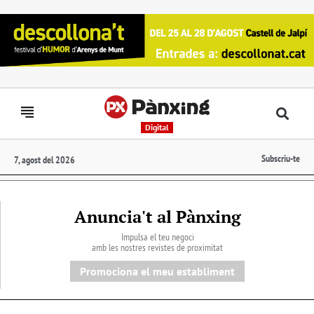
Digital
Subscriu-te
7, agost del 2026
Anuncia't al Pànxing
Impulsa el teu negoci
amb les nostres revistes de proximitat
Promociona el meu establiment