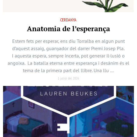
CERDANYA
Anatomia de l’esperança
Estem fets per esperar, ens diu Torralba en algun punt
d’aquest assaig, guanyador del darrer Premi Josep Pla.
I aquesta espera, sempre incerta, pot generar il·lusió o
angoixa. La batalla eterna entre esperança i desànim és el
tema de la primera part del llibre. Una llu …
1 juliol del 2026