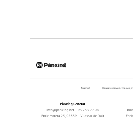
Anúncia’t
Els nostres serveis com a emp
Pànxing General
info@panxing.net – 93 753 27 08
mar
Enric Morera 25, 08339 – Vilassar de Dalt
Enri