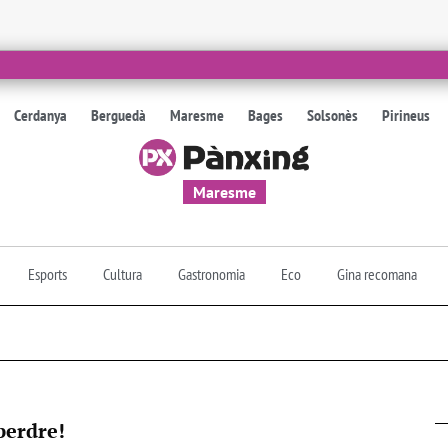
Cerdanya
Berguedà
Maresme
Bages
Solsonès
Pirineus
Maresme
Esports
Cultura
Gastronomia
Eco
Gina recomana
 perdre!