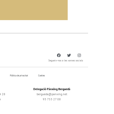
Segueix-nos a les xarxes socials
Pólitica de privacitat
Cookies
Delegació Pànxing Berguedà
4 28
bergueda@panxing.net
à
93 753 27 08