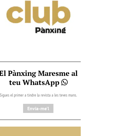
El Pànxing Maresme al
teu WhatsApp
Sigues el primer a tindre la revista a les teves mans.
Envia-me'l