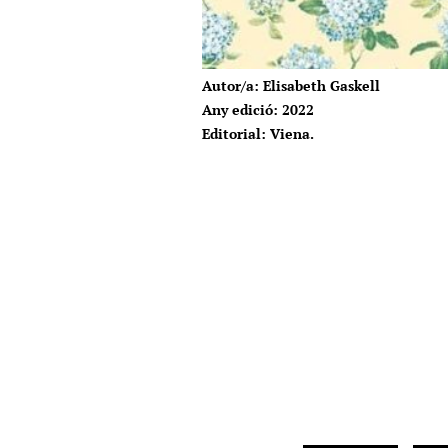
Autor/a: Elisabeth Gaskell
Any edició: 2022
Editorial: Viena.