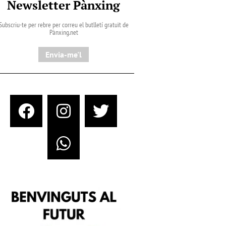
Newsletter Pànxing
Subscriu-te per rebre per correu el butlletí gratuït de
Pànxing.net​
Envia-me'l