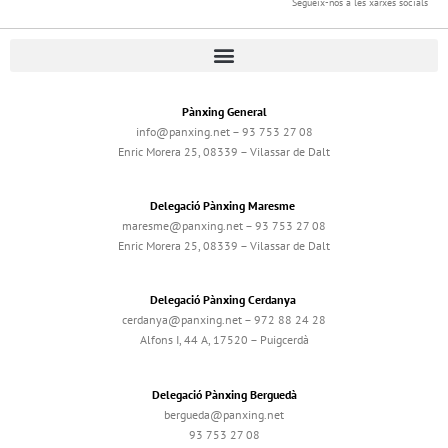
Segueix-nos a les xarxes socials
Pànxing General
info@panxing.net – 93 753 27 08
Enric Morera 25, 08339 – Vilassar de Dalt
Delegació Pànxing Maresme
maresme@panxing.net – 93 753 27 08
Enric Morera 25, 08339 – Vilassar de Dalt
Delegació Pànxing Cerdanya
cerdanya@panxing.net – 972 88 24 28
Alfons I, 44 A, 17520 – Puigcerdà
Delegació Pànxing Berguedà
bergueda@panxing.net
93 753 27 08