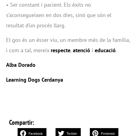
• Ser constant i pacient. Els èxits no
s’aconsegueixen en dos dies, sinó que són el
resultat d’un procés llarg.
El gos és un ésser viu, un membre més de la família,
i com a tal, mereix
respecte
,
atenció
i
educació
.
Alba Dorado
Learning Dogs Cerdanya
Compartir:
Facebook
Twitter
Pinterest