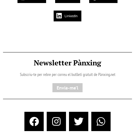
LinkedIn
Newsletter Pànxing
Subscriu-te per rebre per correu el butlletí gratuït de Pànxing.net​
Envia-me'l