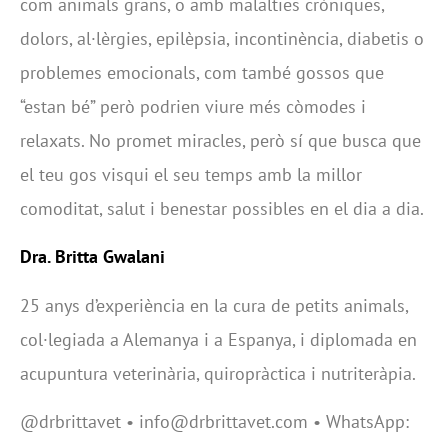
com animals grans, o amb malalties cròniques,
dolors, al·lèrgies, epilèpsia, incontinència, diabetis o
problemes emocionals, com també gossos que
“estan bé” però podrien viure més còmodes i
relaxats. No promet miracles, però sí que busca que
el teu gos visqui el seu temps amb la millor
comoditat, salut i benestar possibles en el dia a dia.
Dra. Britta Gwalani
25 anys d’experiència en la cura de petits animals,
col·legiada a Alemanya i a Espanya, i diplomada en
acupuntura veterinària, quiropràctica i nutriteràpia.
@drbrittavet • info@drbrittavet.com • WhatsApp: