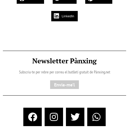
LinkedIn
Newsletter Pànxing
Subscriu-te per rebre per correu el butlletí gratuït de Pànxing.net​
Envia-me'l