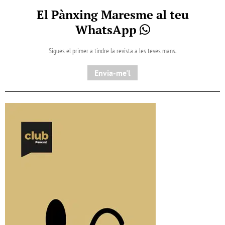
El Pànxing Maresme al teu
WhatsApp
Sigues el primer a tindre la revista a les teves mans.
Envia-me'l