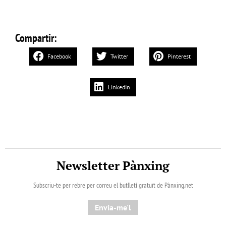
Compartir:
Facebook
Twitter
Pinterest
LinkedIn
Newsletter Pànxing
Subscriu-te per rebre per correu el butlletí gratuït de Pànxing.net​
Envia-me'l