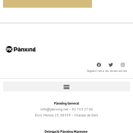
Segueix-nos a les xarxes socials
Pànxing General
info@panxing.net – 93 753 27 08
Enric Morera 25, 08339 – Vilassar de Dalt
Delegació Pànxing Maresme