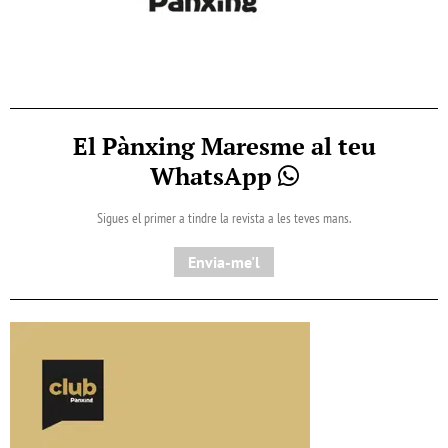
El Pànxing Maresme al teu
WhatsApp
Sigues el primer a tindre la revista a les teves mans.
Envia-me'l