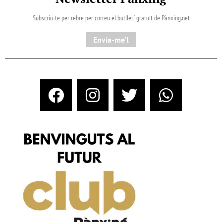
Subscriu-te per rebre per correu el butlletí gratuït de Pànxing.net​
Envia-me'l