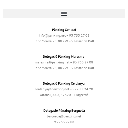
Pànxing General
info@panxing.net – 93 753 27 08
Enric Morera 25, 08339 – Vilassar de Dalt
Delegació Pànxing Maresme
maresme@panxing.net – 93 753 27 08
Enric Morera 25, 08339 – Vilassar de Dalt
Delegació Pànxing Cerdanya
cerdanya@panxing.net – 972 88 24 28
Alfons I, 44 A, 17520 – Puigcerdà
Delegació Pànxing Berguedà
bergueda@panxing.net
93 753 27 08