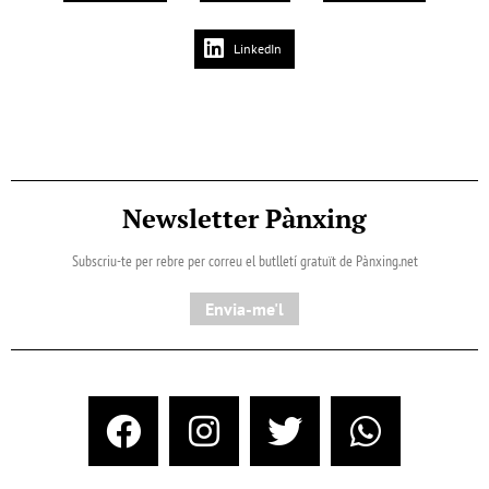
LinkedIn
Newsletter Pànxing
Subscriu-te per rebre per correu el butlletí gratuït de Pànxing.net​
Envia-me'l