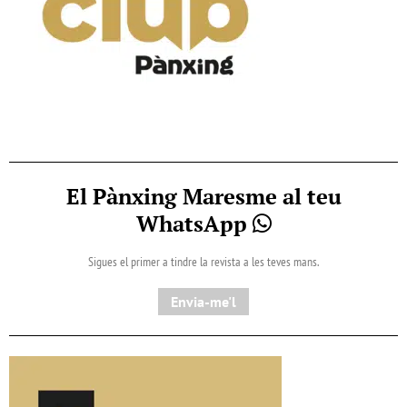
El Pànxing Maresme al teu
WhatsApp
Sigues el primer a tindre la revista a les teves mans.
Envia-me'l