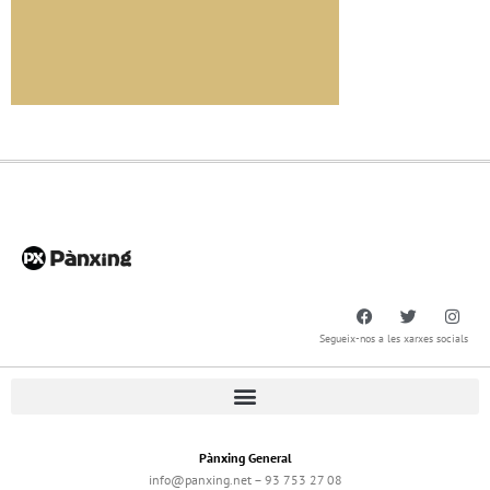
Segueix-nos a les xarxes socials
Pànxing General
info@panxing.net – 93 753 27 08