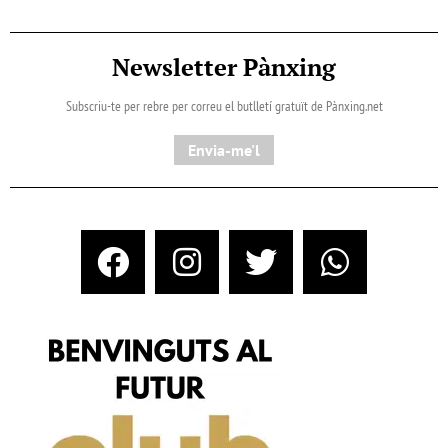
Newsletter Pànxing
Subscriu-te per rebre per correu el butlletí gratuït de Pànxing.net​
Envia-me'l