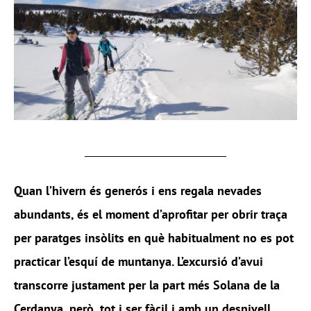
Quan l’hivern és generós i ens regala nevades
abundants, és el moment d’aprofitar per obrir traça
per paratges insòlits en què habitualment no es pot
practicar l’esquí de muntanya. L’excursió d’avui
transcorre justament per la part més Solana de la
Cerdanya, però, tot i ser fàcil i amb un desnivell