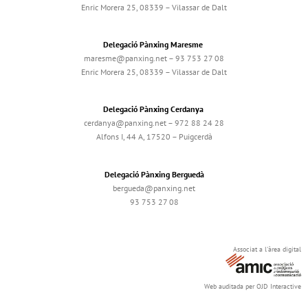
Enric Morera 25, 08339 – Vilassar de Dalt
Delegació Pànxing Maresme
maresme@panxing.net – 93 753 27 08
Enric Morera 25, 08339 – Vilassar de Dalt
Delegació Pànxing Cerdanya
cerdanya@panxing.net – 972 88 24 28
Alfons I, 44 A, 17520 – Puigcerdà
Delegació Pànxing Berguedà
bergueda@panxing.net
93 753 27 08
Associat a l'àrea digital
Web auditada per OJD Interactive