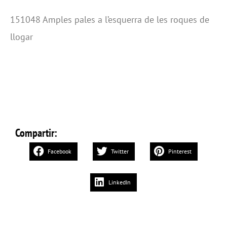
151048 Amples pales a l’esquerra de les roques de
llogar
Compartir:
Facebook
Twitter
Pinterest
LinkedIn