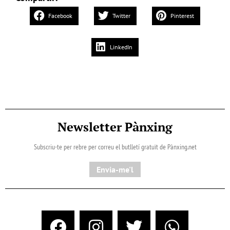
Facebook
Twitter
Pinterest
LinkedIn
Newsletter Pànxing
Subscriu-te per rebre per correu el butlletí gratuït de Pànxing.net​
Envia-me'l