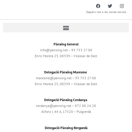
Segueix-nos a les xarxes socials
Pànxing General
info@panxing.net – 93 753 27 08
Enric Morera 25, 08339 – Vilassar de Dalt
Delegació Pànxing Maresme
maresme@panxing.net – 93 753 27 08
Enric Morera 25, 08339 – Vilassar de Dalt
Delegació Pànxing Cerdanya
cerdanya@panxing.net – 972 88 24 28
Alfons I, 44 A, 17520 – Puigcerdà
Delegació Pànxing Berguedà