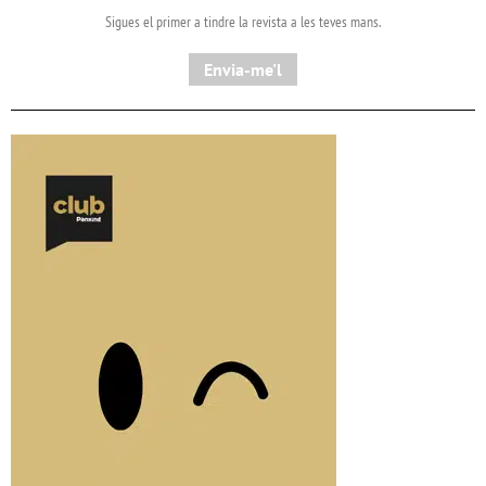
Sigues el primer a tindre la revista a les teves mans.
Envia-me'l