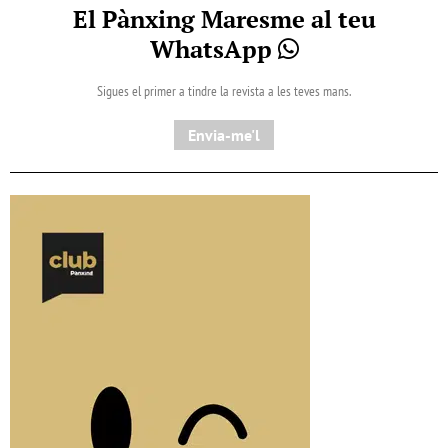
El Pànxing Maresme al teu
WhatsApp
Sigues el primer a tindre la revista a les teves mans.
Envia-me'l