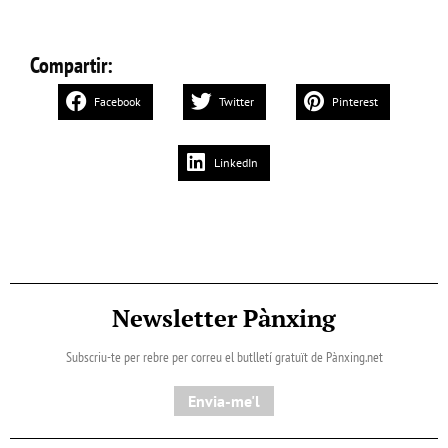
Compartir:
Facebook
Twitter
Pinterest
LinkedIn
Newsletter Pànxing
Subscriu-te per rebre per correu el butlletí gratuït de Pànxing.net​
Envia-me'l