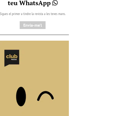
teu WhatsApp
Sigues el primer a tindre la revista a les teves mans.
Envia-me'l