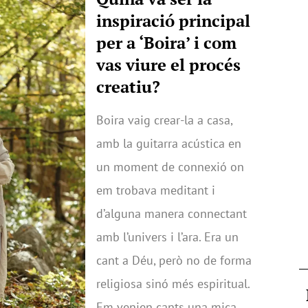
inspiració principal
per a ‘Boira’ i com
vas viure el procés
creatiu?
Boira vaig crear-la a casa,
amb la guitarra acústica en
un moment de connexió on
em trobava meditant i
d’alguna manera connectant
amb l’univers i l’ara. Era un
cant a Déu, però no de forma
religiosa sinó més espiritual.
Em venien cants una mica