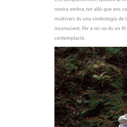
nostra ombra, tot allò que ens c
multivers és una simbologia de le
inconscient. Per a mi no és un fil
contemplació.