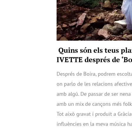
Quins són els teus pla
IVETTE després de ‘Bo
Després de Boira, podrem escoltar 
on parlo de les relacions afecti
amb algú. De passar de ser nena a
amb un mix de cançons més folk, 
Tot això gravat i produït a Gràci
influències en la meva música h