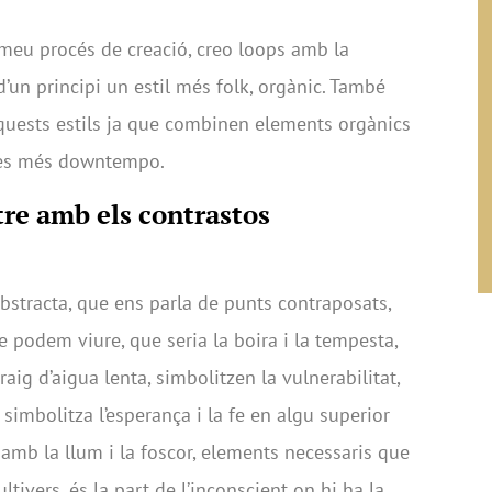
meu procés de creació, creo loops amb la
’un principi un estil més folk, orgànic. També
quests estils ja que combinen elements orgànics
ases més downtempo.
re amb els contrastos
abstracta, que ens parla de punts contraposats,
podem viure, que seria la boira i la tempesta,
raig d’aigua lenta, simbolitzen la vulnerabilitat,
simbolitza l’esperança i la fe en algu superior
amb la llum i la foscor, elements necessaris que
ivers, és la part de l’inconscient on hi ha la