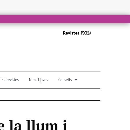
Revistes PX
Entrevistes
Nens i joves
Consells
 la llum i