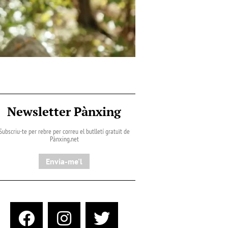
Newsletter Pànxing
Subscriu-te per rebre per correu el butlletí gratuït de
Pànxing.net​
Envia-me'l