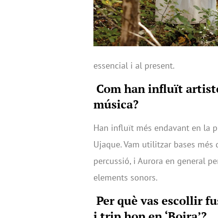
essencial i al present.
Com han influït artist
música?
Han influït més endavant en la 
Ujaque. Vam utilitzar bases més
percussió, i Aurora en general pe
elements sonors.
Per què vas escollir f
i trip hop en ‘Boira’?