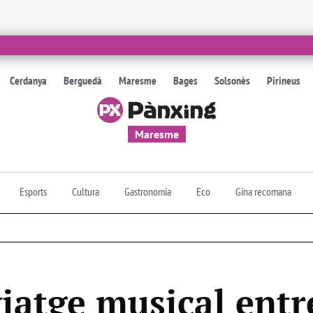
Cerdanya
Berguedà
Maresme
Bages
Solsonès
Pirineus
Maresme
Esports
Cultura
Gastronomia
Eco
Gina recomana
iatge musical entre