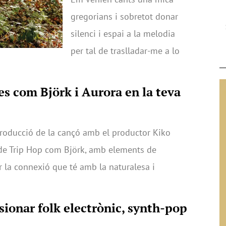
gregorians i sobretot donar
silenci i espai a la melodia
per tal de traslladar-me a lo
es com Björk i Aurora en la teva
producció de la cançó amb el productor Kiko
 de Trip Hop com Björk, amb elements de
r la connexió que té amb la naturalesa i
usionar folk electrònic, synth-pop