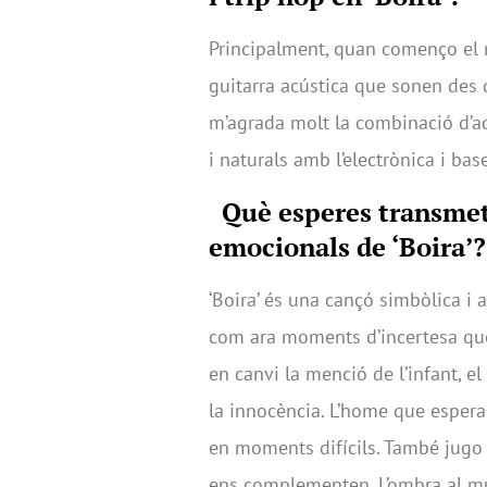
Principalment, quan començo el 
guitarra acústica que sonen des d
m’agrada molt la combinació d’a
i naturals amb l’electrònica i b
Què esperes transmet
emocionals de ‘Boira’?
‘Boira’ és una cançó simbòlica i 
com ara moments d’incertesa que 
en canvi la menció de l’infant, el 
la innocència. L’home que espera 
en moments difícils. També jugo 
ens complementen. L’ombra al mult