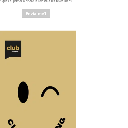
Sigues el primer a tindre la revista a les teves mans.
Envia-me'l