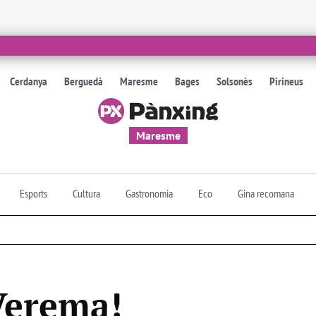
Cerdanya
Berguedà
Maresme
Bages
Solsonès
Pirineus
Maresme
Esports
Cultura
Gastronomia
Eco
Gina recomana
Verema!