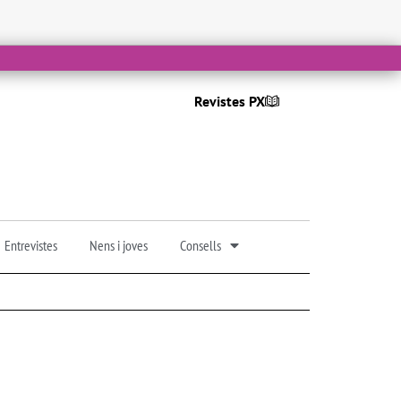
Revistes PX
Entrevistes
Nens i joves
Consells