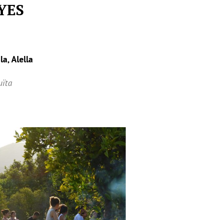
YES
a, Alella
uïta