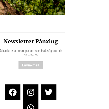
Newsletter Pànxing
Subscriu-te per rebre per correu el butlletí gratuït de
Pànxing.net​
Envia-me'l