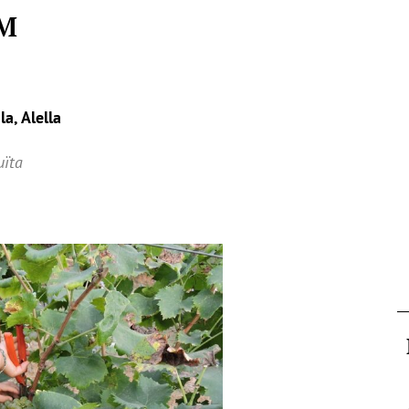
ÏM
a, Alella
uïta