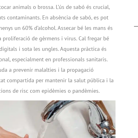
 tocar animals o brossa. L’ús de sabó és crucial,
ts contaminants. En absència de sabó, es pot
lmenys un 60% d’alcohol. Assecar bé les mans és
 proliferació de gèrmens i virus. Cal fregar bé
erdigitals i sota les ungles. Aquesta pràctica és
nal, especialment en professionals sanitaris.
da a prevenir malalties i la propagació
tat compartida per mantenir la salut pública i la
acions de risc com epidèmies o pandèmies.