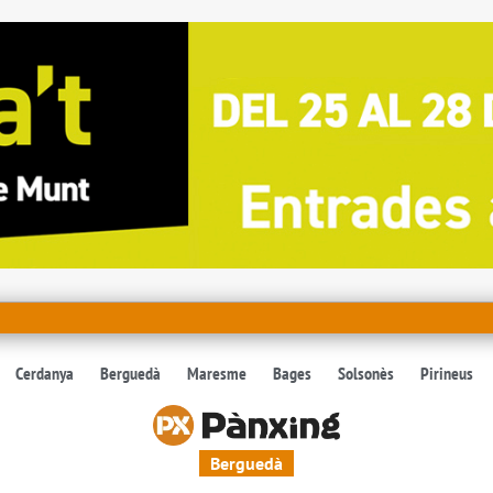
Cerdanya
Berguedà
Maresme
Bages
Solsonès
Pirineus
Berguedà