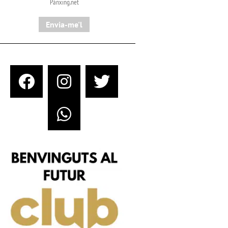
Pànxing.net​
Envia-me'l