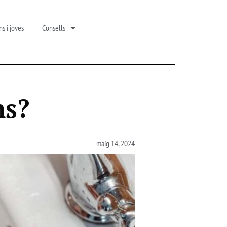
s i joves
Consells
ns?
maig 14, 2024