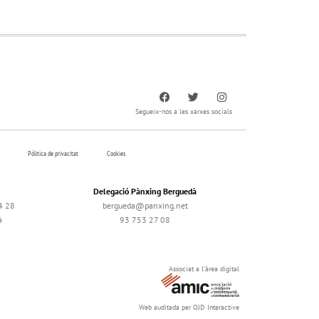
Segueix-nos a les xarxes socials
Pólitica de privacitat
Cookies
Delegació Pànxing Berguedà
4 28
bergueda@panxing.net
à
93 753 27 08
Associat a l'àrea digital
Web auditada per OJD Interactive