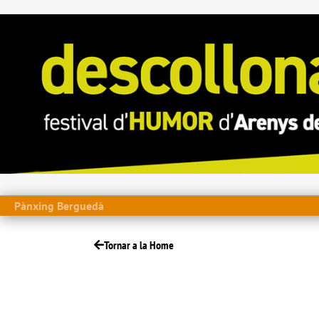
Pànxing Berguedà
Tornar a la Home