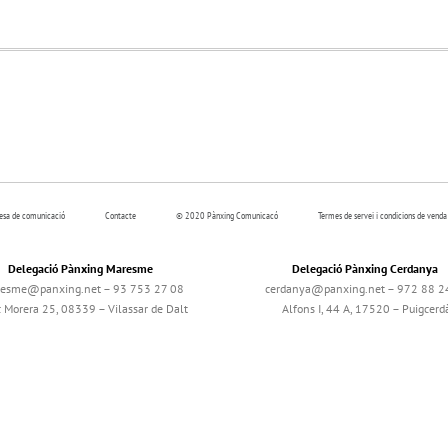
resa de comunicació
Contacte
© 2020 Pànxing Comunicacó
Termes de servei i condicions de venda
Delegació Pànxing Maresme
Delegació Pànxing Cerdanya
esme@panxing.net – 93 753 27 08
cerdanya@panxing.net – 972 88 2
c Morera 25, 08339 – Vilassar de Dalt
Alfons I, 44 A, 17520 – Puigcerd