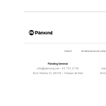
Anúncia’t
Els nostres serveis com a emp
Pànxing General
info@panxing.net – 93 753 27 08
mar
Enric Morera 25, 08339 – Vilassar de Dalt
Enri