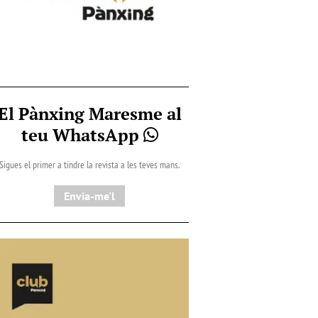
El Pànxing Maresme al
teu WhatsApp
Sigues el primer a tindre la revista a les teves mans.
Envia-me'l