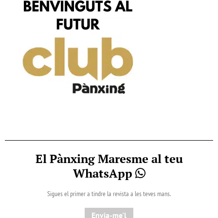
El Pànxing Maresme al teu
WhatsApp
Sigues el primer a tindre la revista a les teves mans.
Envia-me'l