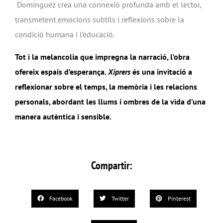
Domínguez crea una connexió profunda amb el lector,
transmetent emocions subtils i reflexions sobre la
condició humana i l’educació.
Tot i la melancolia que impregna la narració, l’obra
ofereix espais d’esperança.
Xiprers
és una invitació a
reflexionar sobre el temps, la memòria i les relacions
personals, abordant les llums i ombres de la vida d’una
manera autèntica i sensible.
Compartir:
Facebook
Twitter
Pinterest