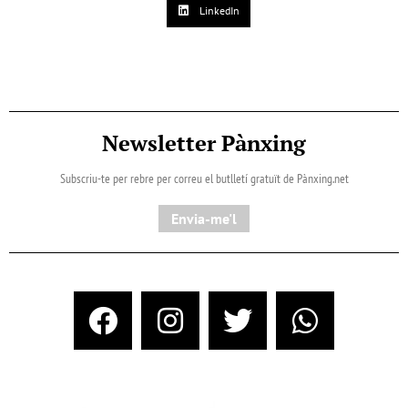
LinkedIn
Newsletter Pànxing
Subscriu-te per rebre per correu el butlletí gratuït de Pànxing.net​
Envia-me'l