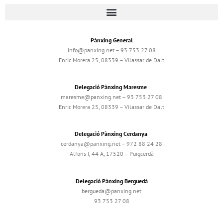
Pànxing General
info@panxing.net – 93 753 27 08
Enric Morera 25, 08339 – Vilassar de Dalt
Delegació Pànxing Maresme
maresme@panxing.net – 93 753 27 08
Enric Morera 25, 08339 – Vilassar de Dalt
Delegació Pànxing Cerdanya
cerdanya@panxing.net – 972 88 24 28
Alfons I, 44 A, 17520 – Puigcerdà
Delegació Pànxing Berguedà
bergueda@panxing.net
93 753 27 08