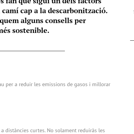
s fan que sigui un dels factors
l camí cap a la descarbonització.
iquem alguns consells per
més sostenible.
au per a reduir les emissions de gasos i millorar
 a distàncies curtes. No solament reduiràs les