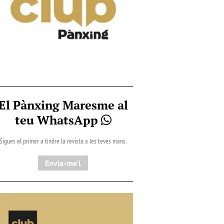
El Pànxing Maresme al
teu WhatsApp
Sigues el primer a tindre la revista a les teves mans.
Envia-me'l