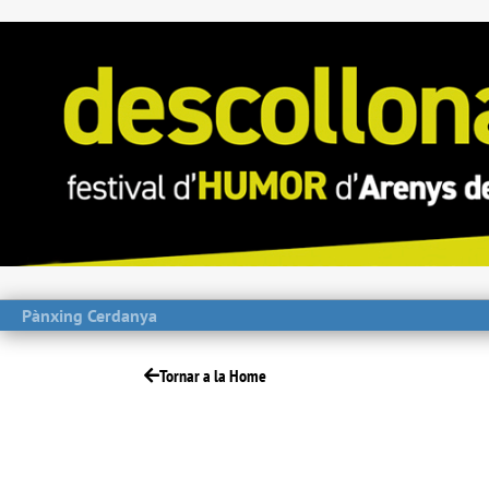
Pànxing Cerdanya
Tornar a la Home