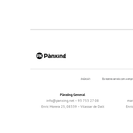
Anúncia’t
Els nostres serveis com a emp
Pànxing General
info@panxing.net – 93 753 27 08
mar
Enric Morera 25, 08339 – Vilassar de Dalt
Enri