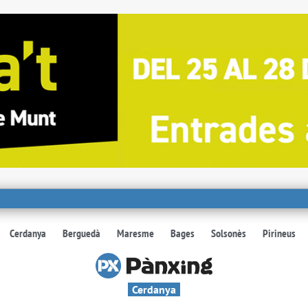
Cerdanya
Berguedà
Maresme
Bages
Solsonès
Pirineus
Cerdanya