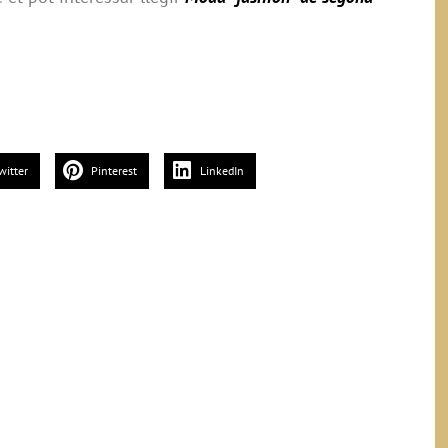
witter
Pinterest
LinkedIn