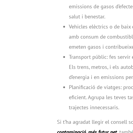
emissions de gasos d’efecte
salut i benestar.
Vehicles elèctrics o de baix 
amb consum de combustible 
emeten gasos i contribueixen
Transport públic: fes servir
Els trens, metros, i els au
d’energia i en emissions per
Planificació de viatges: pro
eficient. Agrupa les teves ta
trajectes innecessaris.
Si t’ha agradat llegir el consell 
contaminació, més futur net
, també