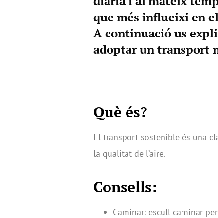
diària i al mateix temp
que més influeixi en e
A continuació us expl
adoptar un transport 
Què é
s?
El transport sostenible és una cl
la qualitat de l’aire.
Consells:
Caminar: escull caminar per