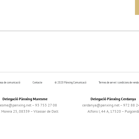
resa de comunicació
Contacte
© 2020 Pànxing Comunicacó
Termes de servei i condicions de venda
Delegació Pànxing Maresme
Delegació Pànxing Cerdanya
esme@panxing.net – 93 753 27 08
cerdanya@panxing.net – 972 88 2
c Morera 25, 08339 – Vilassar de Dalt
Alfons I, 44 A, 17520 – Puigcerd