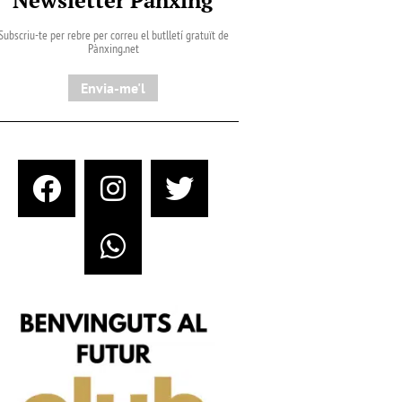
Subscriu-te per rebre per correu el butlletí gratuït de
Pànxing.net​
Envia-me'l