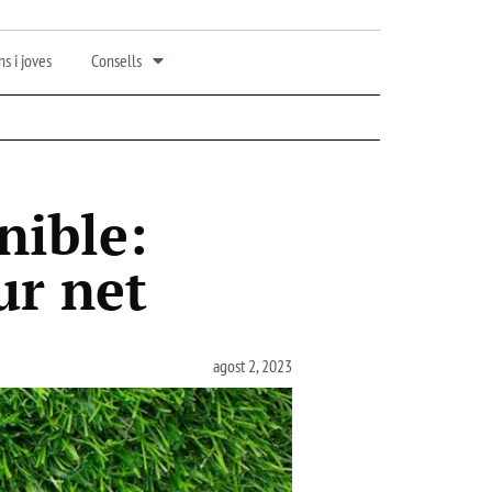
s i joves
Consells
nible:
ur net
agost 2, 2023