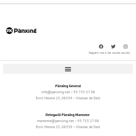
Segueix-nos a les xarxes socials
Pànxing General
info@panxing.net – 93 753 27 08
Enric Morera 25, 08339 – Vilassar de Dalt
Delegació Pànxing Maresme
maresme@panxing.net – 93 753 27 08
Enric Morera 25, 08339 – Vilassar de Dalt