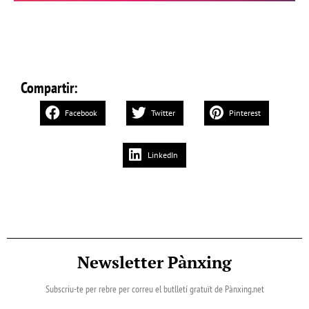
Compartir:
Facebook
Twitter
Pinterest
LinkedIn
Newsletter Pànxing
Subscriu-te per rebre per correu el butlletí gratuït de Pànxing.net​