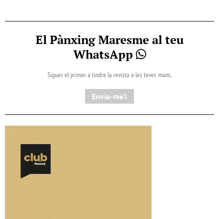
El Pànxing Maresme al teu
WhatsApp
Sigues el primer a tindre la revista a les teves mans.
Envia-me'l