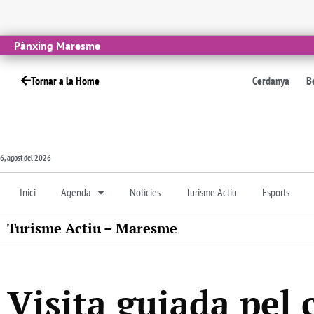
Pànxing Maresme
Tornar a la Home
Cerdanya
B
6, agost del 2026
Inici
Agenda
Notícies
Turisme Actiu
Esports
Turisme Actiu – Maresme
Visita guiada pel c