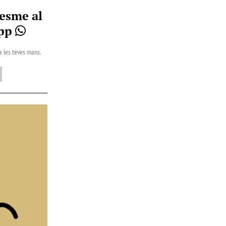
esme al
App
 a les teves mans.