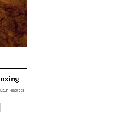
ànxing
utlletí gratuït de