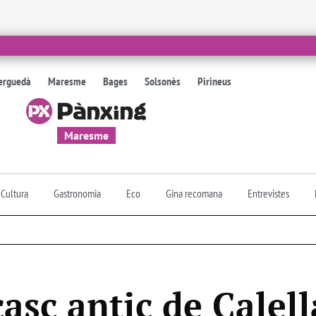
erguedà
Maresme
Bages
Solsonès
Pirineus
Maresme
Cultura
Gastronomia
Eco
Gina recomana
Entrevistes
asc antic de Calell