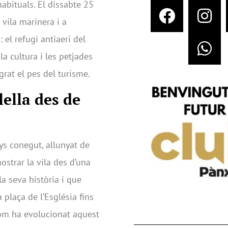
habituals. El dissabte 25
 vila marinera i a
el refugi antiaeri del
la cultura i les petjades
rat el pes del turisme.
ella des de
ys conegut, allunyat de
mostrar la vila des d’una
a seva història i que
 plaça de l’Església fins
 com ha evolucionat aquest