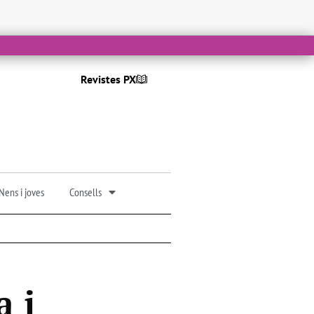
Revistes PX
Nens i joves
Consells
a i