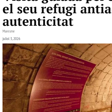
el seu refugi antia
autenticitat
Maresme
juliol 3, 2026