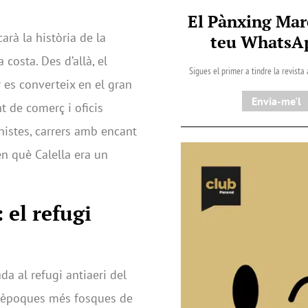
El Pànxing Mar
carà la història de la
teu Whats
 costa. Des d’allà, el
Sigues el primer a tindre la revista
r es converteix en el gran
Envia-me'l
 de comerç i oficis
rnistes, carrers amb encant
n què Calella era un
 el refugi
da al refugi antiaeri del
s èpoques més fosques de