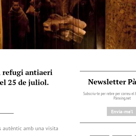
l refugi antiaeri
Newsletter P
l 25 de juliol.
Subscriu-te per rebre per correu el b
Pànxing.net​
Envia-me'l
s autèntic amb una visita