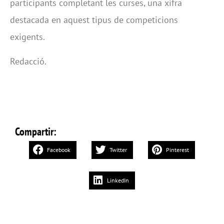
participants completant les curses, una xifra
destacada en aquest tipus de competicions
exigents.
Redacció.
Compartir:
Facebook
Twitter
Pinterest
LinkedIn