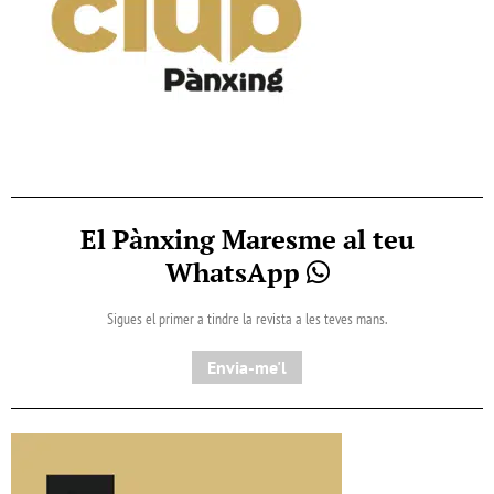
El Pànxing Maresme al teu
WhatsApp
Sigues el primer a tindre la revista a les teves mans.
Envia-me'l