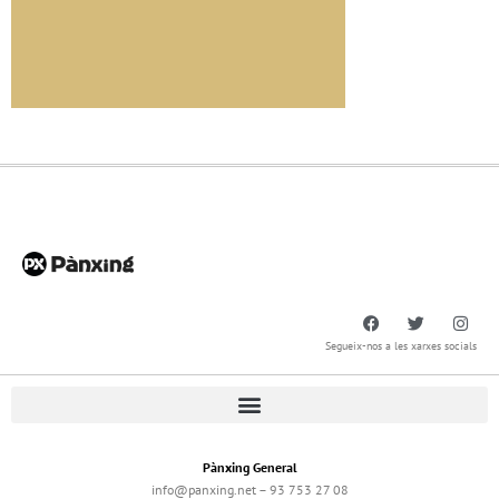
Segueix-nos a les xarxes socials
Pànxing General
info@panxing.net – 93 753 27 08