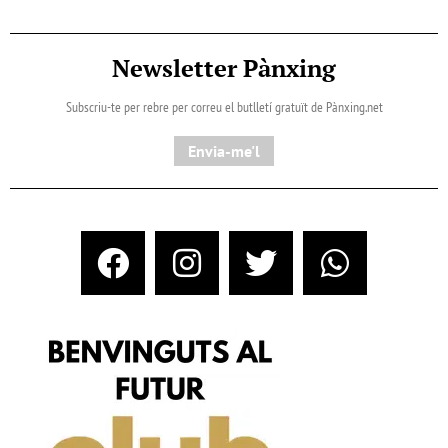
Newsletter Pànxing
Subscriu-te per rebre per correu el butlletí gratuït de Pànxing.net​
Envia-me'l