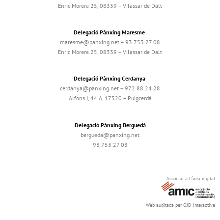
Enric Morera 25, 08339 – Vilassar de Dalt
Delegació Pànxing Maresme
maresme@panxing.net – 93 753 27 08
Enric Morera 25, 08339 – Vilassar de Dalt
Delegació Pànxing Cerdanya
cerdanya@panxing.net – 972 88 24 28
Alfons I, 44 A, 17520 – Puigcerdà
Delegació Pànxing Berguedà
bergueda@panxing.net
93 753 27 08
Associat a l'àrea digital
Web auditada per OJD Interactive