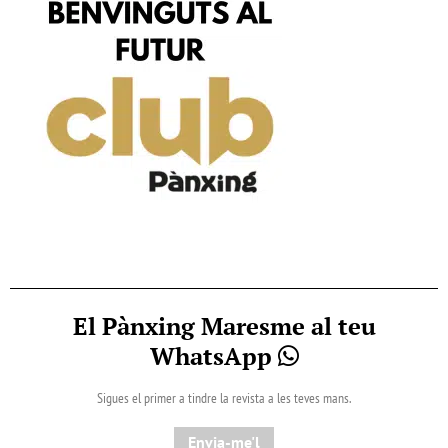
El Pànxing Maresme al teu
WhatsApp
Sigues el primer a tindre la revista a les teves mans.
Envia-me'l