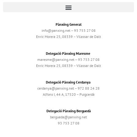
Pànxing General
info@panxing.net – 93 753 27 08
Enric Morera 25, 08339 – Vilassar de Dalt
Delegació Pànxing Maresme
maresme@panxing.net – 93 753 27 08
Enric Morera 25, 08339 – Vilassar de Dalt
Delegació Pànxing Cerdanya
cerdanya@panxing.net – 972 88 24 28
Alfons I, 44 A, 17520 – Puigcerdà
Delegació Pànxing Berguedà
bergueda@panxing.net
93 753 27 08