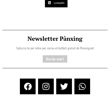
LinkedIn
Newsletter Pànxing
Subscriu-te per rebre per correu el butlletí gratuït de Pànxing.net​
Envia-me'l