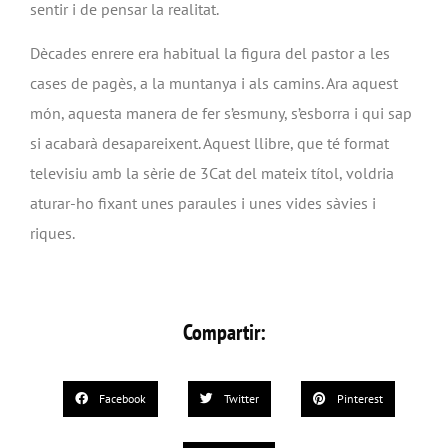
sentir i de pensar la realitat.
Dècades enrere era habitual la figura del pastor a les
cases de pagès, a la muntanya i als camins. Ara aquest
món, aquesta manera de fer s’esmuny, s’esborra i qui sap
si acabarà desapareixent. Aquest llibre, que té format
televisiu amb la sèrie de 3Cat del mateix títol, voldria
aturar-ho fixant unes paraules i unes vides sàvies i
riques.
Compartir:
Facebook
Twitter
Pinterest