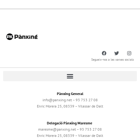
Segueix-nos a les xarxes socials
Pànxing General
info@panxing.net – 93 753 27 08
Enric Morera 25, 08339 – Vilassar de Dalt
Delegació Pànxing Maresme
maresme@panxing.net – 93 753 27 08
Enric Morera 25, 08339 – Vilassar de Dalt