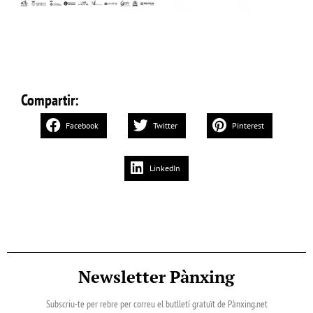
Compartir:
Facebook
Twitter
Pinterest
LinkedIn
Newsletter Pànxing
Subscriu-te per rebre per correu el butlletí gratuït de Pànxing.net​