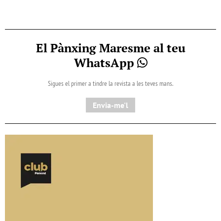
El Pànxing Maresme al teu
WhatsApp
Sigues el primer a tindre la revista a les teves mans.
Envia-me'l