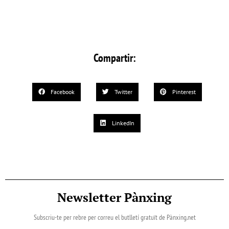
Compartir:
Facebook
Twitter
Pinterest
LinkedIn
Newsletter Pànxing
Subscriu-te per rebre per correu el butlletí gratuït de Pànxing.net​