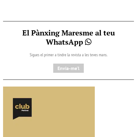
El Pànxing Maresme al teu
WhatsApp
Sigues el primer a tindre la revista a les teves mans.
Envia-me'l