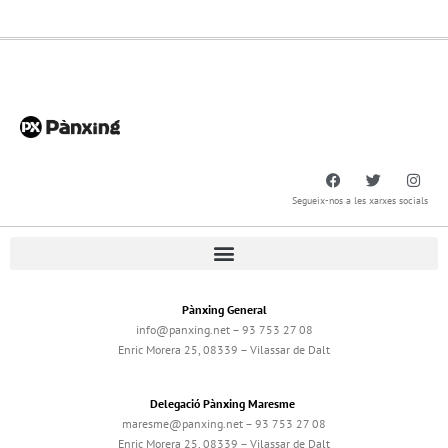
Segueix-nos a les xarxes socials
Pànxing General
info@panxing.net – 93 753 27 08
Enric Morera 25, 08339 – Vilassar de Dalt
Delegació Pànxing Maresme
maresme@panxing.net – 93 753 27 08
Enric Morera 25, 08339 – Vilassar de Dalt