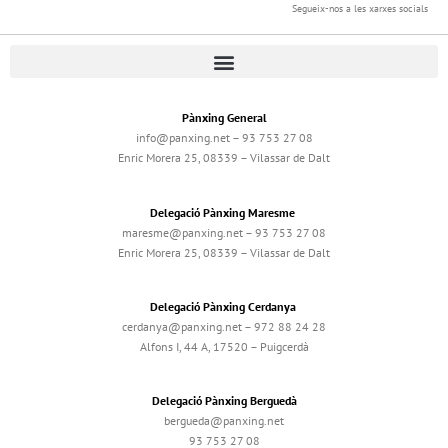
Segueix-nos a les xarxes socials
Pànxing General
info@panxing.net – 93 753 27 08
Enric Morera 25, 08339 – Vilassar de Dalt
Delegació Pànxing Maresme
maresme@panxing.net – 93 753 27 08
Enric Morera 25, 08339 – Vilassar de Dalt
Delegació Pànxing Cerdanya
cerdanya@panxing.net – 972 88 24 28
Alfons I, 44 A, 17520 – Puigcerdà
Delegació Pànxing Berguedà
bergueda@panxing.net
93 753 27 08