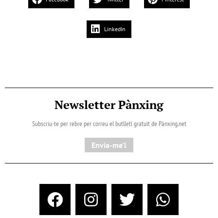
LinkedIn
Newsletter Pànxing
Subscriu-te per rebre per correu el butlletí gratuït de Pànxing.net​
Envia-me'l