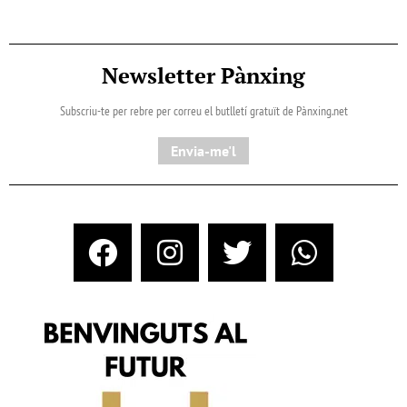
Newsletter Pànxing
Subscriu-te per rebre per correu el butlletí gratuït de Pànxing.net​
Envia-me'l