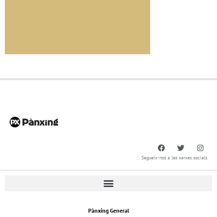
Segueix-nos a les xarxes socials
Pànxing General