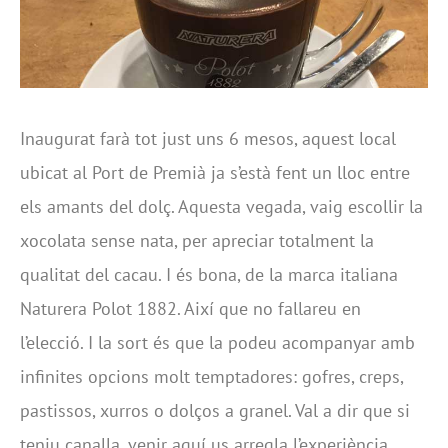
Inaugurat farà tot just uns 6 mesos, aquest local
ubicat al Port de Premià ja s’està fent un lloc entre
els amants del dolç. Aquesta vegada, vaig escollir la
xocolata sense nata, per apreciar totalment la
qualitat del cacau. I és bona, de la marca italiana
Naturera Polot 1882. Així que no fallareu en
l’elecció. I la sort és que la podeu acompanyar amb
infinites opcions molt temptadores: gofres, creps,
pastissos, xurros o dolços a granel. Val a dir que si
teniu canalla, venir aquí us arregla l’experiència,