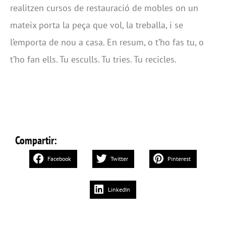
realitzen cursos de restauració de mobles on un
mateix porta la peça que vol, la treballa, i se
l’emporta de nou a casa. En resum, o t’ho fas tu, o
t’ho fan ells. Tu esculls. Tu tries. Tu recicles.
Compartir:
Facebook
Twitter
Pinterest
LinkedIn