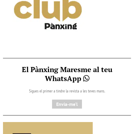
El Pànxing Maresme al teu
WhatsApp
Sigues el primer a tindre la revista a les teves mans.
Envia-me'l