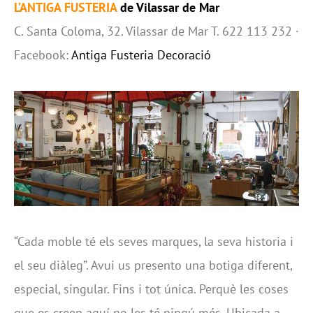
L’ANTIGA FUSTERIA
de Vilassar de Mar
C. Santa Coloma, 32. Vilassar de Mar T. 622 113 232 ·
Facebook:
Antiga Fusteria Decoració
“Cada moble té els seves marques, la seva historia i
el seu diàleg”. Avui us presento una botiga diferent,
especial, singular. Fins i tot única. Perquè les coses
que es creen aquí no les té ningú més. Ubicada a