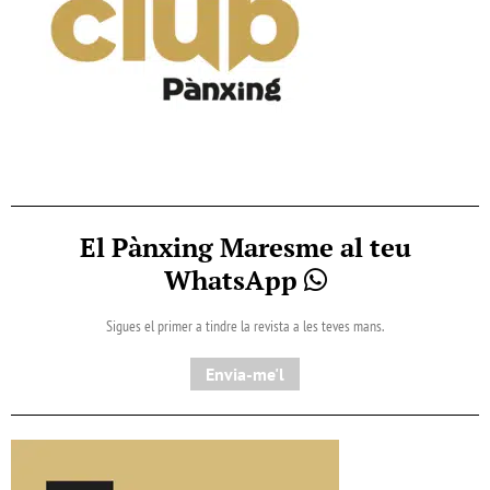
El Pànxing Maresme al teu
WhatsApp
Sigues el primer a tindre la revista a les teves mans.
Envia-me'l