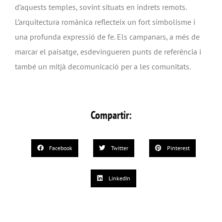
d’aquests temples, sovint situats en indrets remots.
L’arquitectura romànica reflecteix un fort simbolisme i
una profunda expressió de fe. Els campanars, a més de
marcar el paisatge, esdevingueren punts de referència i
també un mitjà decomunicació per a les comunitats.
Compartir:
Facebook
Twitter
Pinterest
LinkedIn