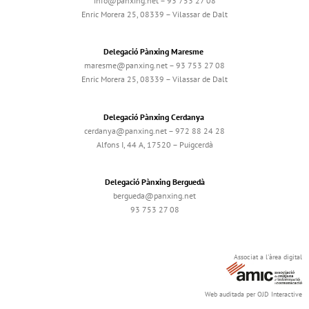
info@panxing.net – 93 753 27 08
Enric Morera 25, 08339 – Vilassar de Dalt
Delegació Pànxing Maresme
maresme@panxing.net – 93 753 27 08
Enric Morera 25, 08339 – Vilassar de Dalt
Delegació Pànxing Cerdanya
cerdanya@panxing.net – 972 88 24 28
Alfons I, 44 A, 17520 – Puigcerdà
Delegació Pànxing Berguedà
bergueda@panxing.net
93 753 27 08
Associat a l'àrea digital
Web auditada per OJD Interactive