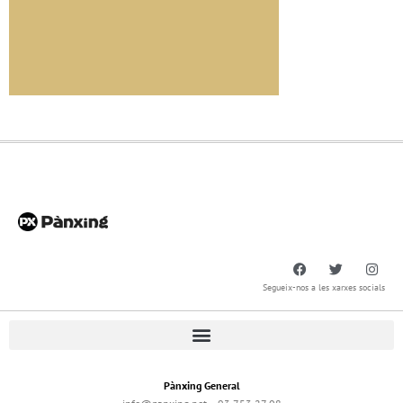
Segueix-nos a les xarxes socials
Pànxing General