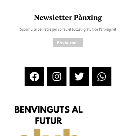
Newsletter Pànxing
Subscriu-te per rebre per correu el butlletí gratuït de Pànxing.net​
Envia-me'l