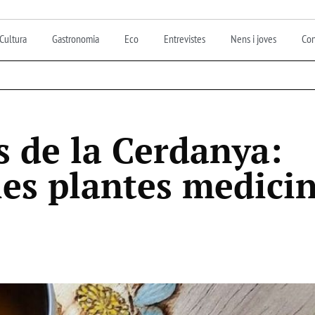
Cultura
Gastronomia
Eco
Entrevistes
Nens i joves
Con
s de la Cerdanya:
 les plantes medici