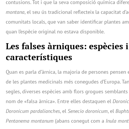
contusions. Tot i que la seva composició química diferei
montana
, el seu ús tradicional reflecteix la capacitat d’
comunitats locals, que van saber identificar plantes am
quan l’espècie original no estava disponible.
Les falses àrniques: espècies i
característiques
Quan es parla d’àrnica, la majoria de persones pensen e
de les plantes medicinals més conegudes d’Europa. Tanm
segles, diverses espècies amb flors grogues semblants
nom de «falsa àrnica». Entre elles destaquen el
Doroni
Doronicum pardalianches
, el
Senecio doronicum
, el
Bupht
Pentanema montanum
(abans conegut com a
Inula mon