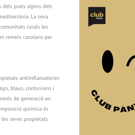
 dels prats alpins dels
 mediterrània. La seva
comunitats rurals les
s en remeis casolans per
opietats antiinflamatòries
cops, blaus, contusions i
ansmès de generació en
composició química és
 les seves propietats