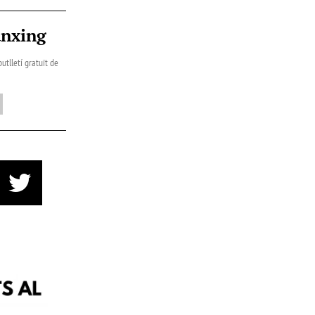
ànxing
utlletí gratuït de