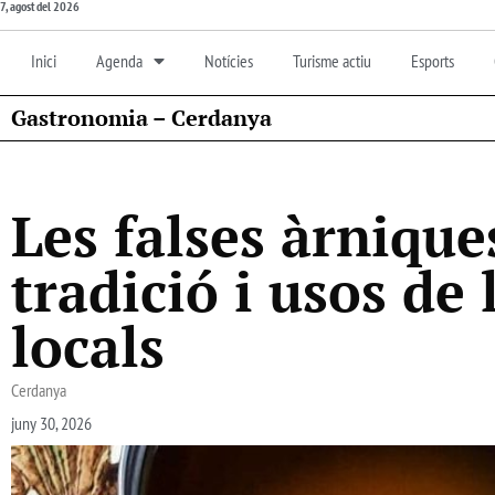
7, agost del 2026
Inici
Agenda
Notícies
Turisme actiu
Esports
Gastronomia – Cerdanya
Les falses àrnique
tradició i usos de
locals
Cerdanya
juny 30, 2026