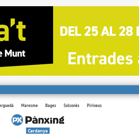
erguedà
Maresme
Bages
Solsonès
Pirineus
Cerdanya