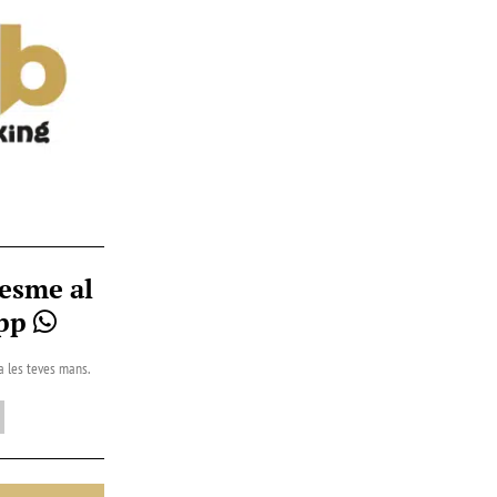
esme al
App
 a les teves mans.