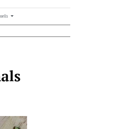
sells
nals