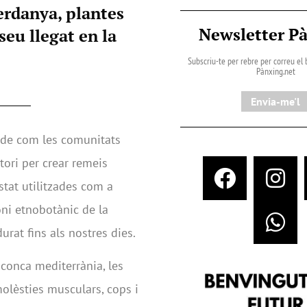
Cerdanya, plantes
Newsletter P
seu llegat en la
Subscriu-te per rebre per correu el b
Pànxing.net​
Envia-me'l
 de com les comunitats
itori per crear remeis
stat utilitzades com a
oni etnobotànic de la
rat fins als nostres dies.
 conca mediterrània, les
molèsties musculars, cops i