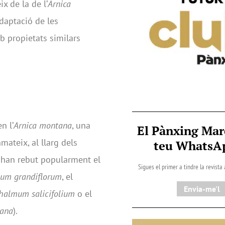
x de la de l’
Arnica
adaptació de les
b propietats similars
n l’
Arnica montana
, una
El Pànxing Mar
ateix, al llarg dels
teu Whats
 han rebut popularment el
Sigues el primer a tindre la revista
cum grandiflorum
, el
Envia-me'l
halmum salicifolium
o el
tana
).