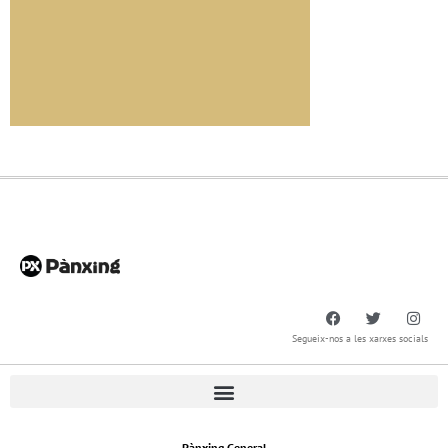
Segueix-nos a les xarxes socials
Pànxing General