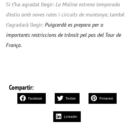
Si t’ha agradat llegir:
La Molina estrena temporada
d’estiu amb noves rutes i circuits de muntanya
, també
t’agradarà llegir:
Puigcerdà es prepara per a
importants restriccions de trànsit pel pas del Tour de
França
.
Compartir:
Facebook
Twitter
Pinterest
LinkedIn