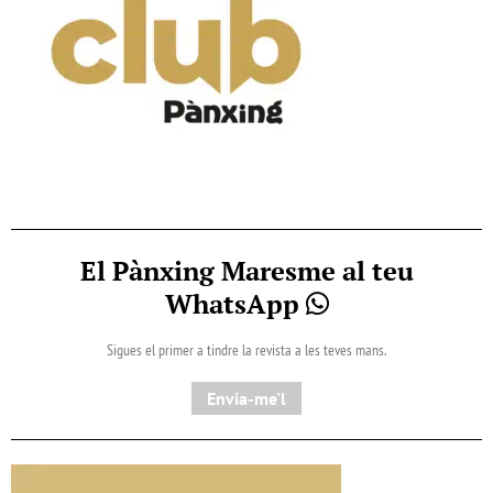
El Pànxing Maresme al teu
WhatsApp
Sigues el primer a tindre la revista a les teves mans.
Envia-me'l