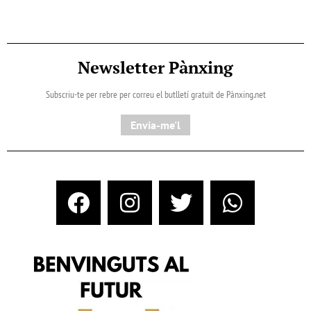
Newsletter Pànxing
Subscriu-te per rebre per correu el butlletí gratuït de Pànxing.net​
Envia-me'l